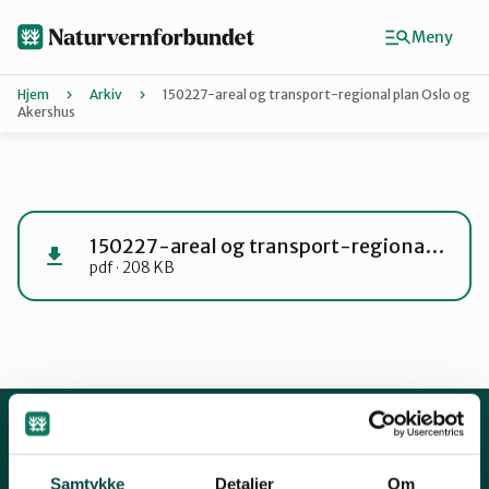
Hopp
til
Meny
hovedinnhold
Hjem
Arkiv
150227-areal og transport-regional plan Oslo og
Akershus
Agder
Finn ditt lokallag
150227-areal og transport-regional plan Oslo og Akershus
pdf · 208 KB
Buskerud
Finnmark
Hordaland
Kontakt oss
Samtykke
Detaljer
Om