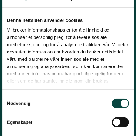
Mariboes gate 8, 0183 Oslo
Innlandet
E-post:
naturvern@naturvernforbundet.no
Denne nettsiden anvender cookies
Telefon: (+47) 23 10 96 10
Møre og Romsdal
Vi bruker informasjonskapsler for å gi innhold og
Org.nr: 938 418 837
annonser et personlig preg, for å levere sosiale
Giverkonto: 7874 0555986
mediefunksjoner og for å analysere trafikken vår. Vi deler
Vipps: 13042
Nordland
dessuten informasjon om hvordan du bruker nettstedet
vårt, med partnerne våre innen sosiale medier,
annonsering og analysearbeid, som kan kombinere den
Oslo og Akershus
med annen informasjon du har gjort tilgjengelig for dem,
eller som de har samlet inn gjennom din bruk av
tjenestene deres.
Sogn og Fjordane
Samtykkevalg
Snarveier
Nødvendig
Støtt oss
For tillitsvalgte
Trøndelag
Egenskaper
For presse
Personvern