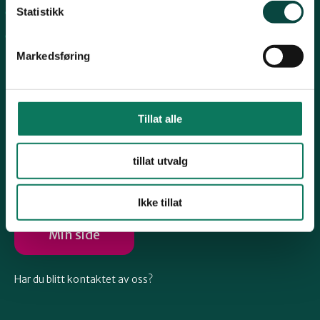
Telemark
Statistikk
Arkiv
Engasjer deg
Troms
Markedsføring
Vestfold
Tillat alle
Følg oss
Østfold
tillat utvalg
Ikke tillat
Rogaland
Min side
Har du blitt kontaktet av oss?