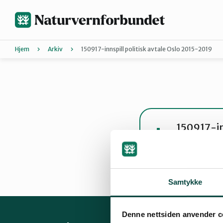
Hopp
til
hovedinnhold
Hjem
Arkiv
150917-innspill politisk avtale Oslo 2015-2019
Agder
Bli medle
Hordaland
Forurensn
Energi
Kli
150917-in
pdf · 272 KB
Nordland
Bli med på
Bli med på
Trøndelag
Samtykke
Denne nettsiden anvender c
Landsmøt
Vestfold