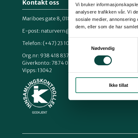
Kontakt oss
Vi bruker informasjonskapsler
analysere trafikken vår. Vi 
Mariboes gate 8, 0183 Oslo
sosiale medier, annonsering 
Kontakt os
dem, eller som de har samlet
Styrende 
E-post:
naturvern@naturvernforbundet.no
Samtykkevalg
Telefon: (+47) 23 10 96 10
Nødvendig
Org.nr: 938 418 837
Giverkonto: 7874 0555986
Vipps: 13042
Ikke tillat