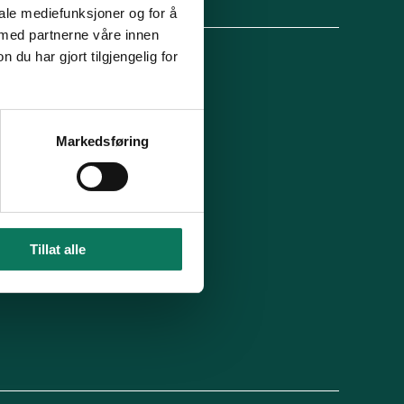
lg oss
iale mediefunksjoner og for å
 med partnerne våre innen
u har gjort tilgjengelig for
 organisasjon
For presse
Ledige stillinger
n in English
Min side
Markedsføring
 du blitt kontaktet av oss?
Tillat alle