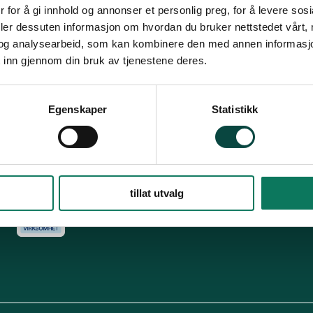
Snarveier
Fø
 for å gi innhold og annonser et personlig preg, for å levere sos
deler dessuten informasjon om hvordan du bruker nettstedet vårt,
For tillitsvalgte
og analysearbeid, som kan kombinere den med annen informasjon d
s
Dette er Naturvernforbundet
Vår historie
En inkluderende
 inn gjennom din bruk av tjenestene deres.
dokumenter
Delta på digitale møter
Natur & miljø
Informatio
For presse
Personvern
Egenskaper
Statistikk
Arkiv
Har
Engasjer deg
tillat utvalg