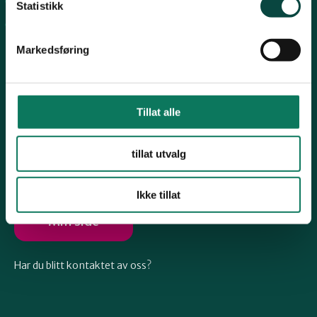
Arkiv
Telemark
Statistikk
Engasjer deg
Markedsføring
Troms
Vestfold
Tillat alle
Følg oss
tillat utvalg
Østfold
Ikke tillat
Rogaland
Min side
Har du blitt kontaktet av oss?