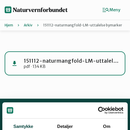
Hopp
til
Meny
hovedinnhold
Hjem
Arkiv
151112-naturmangfold-LM-uttalelse bymarker
Agder
Finn ditt lokallag
151112-naturmangfold-LM-uttalelse bymarker
pdf · 134 KB
Buskerud
Finnmark
Hordaland
Kontakt oss
Samtykke
Detaljer
Om
Mariboes gate 8, 0183 Oslo