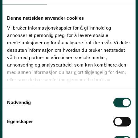
Innlandet
E-post:
naturvern@naturvernforbundet.no
Denne nettsiden anvender cookies
Telefon: (+47) 23 10 96 10
Vi bruker informasjonskapsler for å gi innhold og
Møre og Romsdal
Org.nr: 938 418 837
annonser et personlig preg, for å levere sosiale
Giverkonto: 7874 0555986
mediefunksjoner og for å analysere trafikken vår. Vi deler
Vipps: 13042
dessuten informasjon om hvordan du bruker nettstedet
Nordland
vårt, med partnerne våre innen sosiale medier,
annonsering og analysearbeid, som kan kombinere den
med annen informasjon du har gjort tilgjengelig for dem,
Oslo og Akershus
eller som de har samlet inn gjennom din bruk av
tjenestene deres.
Sogn og Fjordane
Snarveier
Samtykkevalg
Nødvendig
For tillitsvalgte
Støtt oss
Trøndelag
For presse
Egenskaper
Personvern