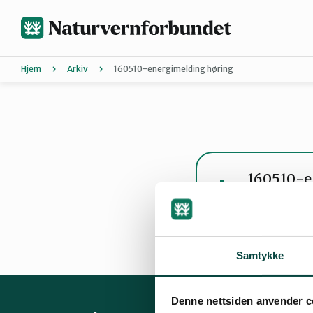
Hopp
til
hovedinnhold
Hjem
Arkiv
160510-energimelding høring
Agder
Bli medle
Hordaland
Forurensn
Energi
Kli
160510-e
pdf · 121 KB
Nordland
Bli med på
Bli med på
Trøndelag
Samtykke
Denne nettsiden anvender c
Landsmøt
Vestfold