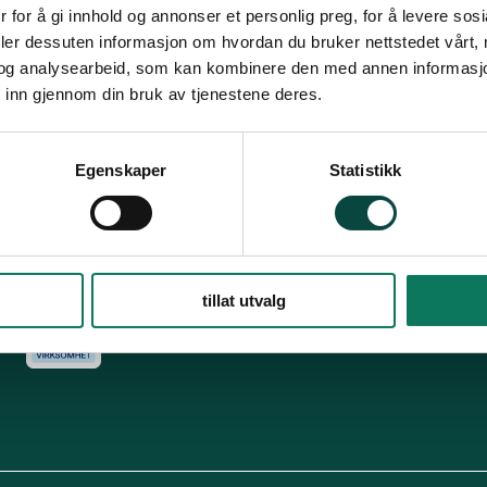
Snarveier
Fø
 for å gi innhold og annonser et personlig preg, for å levere sos
deler dessuten informasjon om hvordan du bruker nettstedet vårt,
For tillitsvalgte
og analysearbeid, som kan kombinere den med annen informasjon d
s
Dette er Naturvernforbundet
Vår historie
En inkluderende
 inn gjennom din bruk av tjenestene deres.
dokumenter
Delta på digitale møter
Natur & miljø
Informatio
For presse
Personvern
Egenskaper
Statistikk
Arkiv
Har
Engasjer deg
tillat utvalg