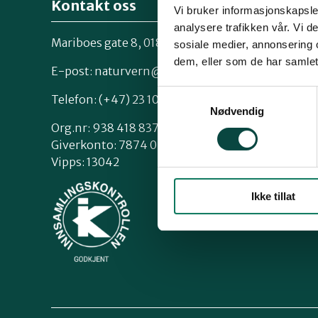
Kontakt oss
Vi bruker informasjonskapsler
analysere trafikken vår. Vi 
Mariboes gate 8, 0183 Oslo
sosiale medier, annonsering 
Kontakt os
dem, eller som de har samlet
Styrende 
E-post:
naturvern@naturvernforbundet.no
Samtykkevalg
Telefon: (+47) 23 10 96 10
Nødvendig
Org.nr: 938 418 837
Giverkonto: 7874 0555986
Vipps: 13042
Ikke tillat