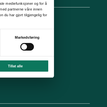
lg oss
iale mediefunksjoner og for å
 med partnerne våre innen
u har gjort tilgjengelig for
 organisasjon
For presse
Ledige stillinger
n in English
Min side
Markedsføring
 du blitt kontaktet av oss?
Tillat alle