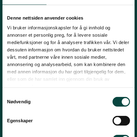
Innlandet
E-post:
naturvern@naturvernforbundet.no
Denne nettsiden anvender cookies
Telefon: (+47) 23 10 96 10
Vi bruker informasjonskapsler for å gi innhold og
Møre og Romsdal
Org.nr: 938 418 837
annonser et personlig preg, for å levere sosiale
Giverkonto: 7874 0555986
mediefunksjoner og for å analysere trafikken vår. Vi deler
Vipps: 13042
dessuten informasjon om hvordan du bruker nettstedet
Nordland
vårt, med partnerne våre innen sosiale medier,
annonsering og analysearbeid, som kan kombinere den
med annen informasjon du har gjort tilgjengelig for dem,
Oslo og Akershus
eller som de har samlet inn gjennom din bruk av
tjenestene deres.
Sogn og Fjordane
Snarveier
Samtykkevalg
Nødvendig
For tillitsvalgte
Støtt oss
Trøndelag
For presse
Egenskaper
Personvern