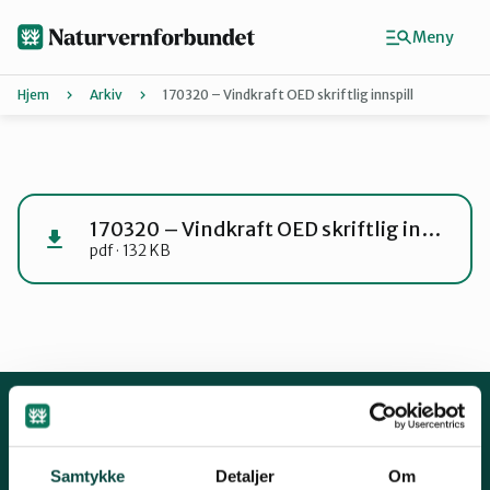
Hopp
til
Meny
hovedinnhold
Hjem
Arkiv
170320 – Vindkraft OED skriftlig innspill
Agder
Finn ditt lokallag
170320 – Vindkraft OED skriftlig innspill
pdf · 132 KB
Buskerud
Finnmark
Hordaland
Kontakt oss
Samtykke
Detaljer
Om
Mariboes gate 8, 0183 Oslo