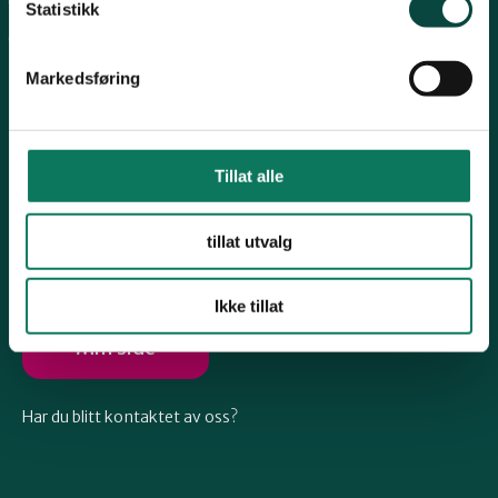
Arkiv
Telemark
Statistikk
Engasjer deg
Markedsføring
Troms
Vestfold
Tillat alle
Følg oss
tillat utvalg
Østfold
Ikke tillat
Rogaland
Min side
Har du blitt kontaktet av oss?