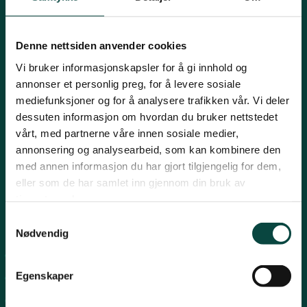
Mariboes gate 8, 0183 Oslo
Innlandet
E-post:
naturvern@naturvernforbundet.no
Denne nettsiden anvender cookies
Telefon: (+47) 23 10 96 10
Møre og Romsdal
Vi bruker informasjonskapsler for å gi innhold og
Org.nr: 938 418 837
annonser et personlig preg, for å levere sosiale
Giverkonto: 7874 0555986
mediefunksjoner og for å analysere trafikken vår. Vi deler
Vipps: 13042
Nordland
dessuten informasjon om hvordan du bruker nettstedet
vårt, med partnerne våre innen sosiale medier,
annonsering og analysearbeid, som kan kombinere den
Oslo og Akershus
med annen informasjon du har gjort tilgjengelig for dem,
eller som de har samlet inn gjennom din bruk av
tjenestene deres.
Sogn og Fjordane
Samtykkevalg
Snarveier
Nødvendig
Støtt oss
For tillitsvalgte
Trøndelag
Egenskaper
For presse
Personvern