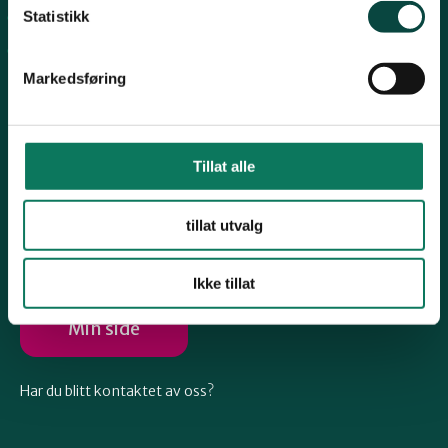
Telemark
Statistikk
Arkiv
Engasjer deg
Troms
Markedsføring
Vestfold
Tillat alle
Følg oss
Østfold
tillat utvalg
Ikke tillat
Rogaland
Min side
Har du blitt kontaktet av oss?