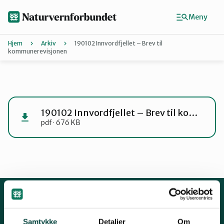
Hopp
til
Meny
hovedinnhold
Hjem
Arkiv
190102 Innvordfjellet – Brev til
kommunerevisjonen
Agder
Finn ditt lokallag
190102 Innvordfjellet – Brev til kommunerevisjonen
pdf · 676 KB
Buskerud
Finnmark
Hordaland
Kontakt oss
Samtykke
Detaljer
Om