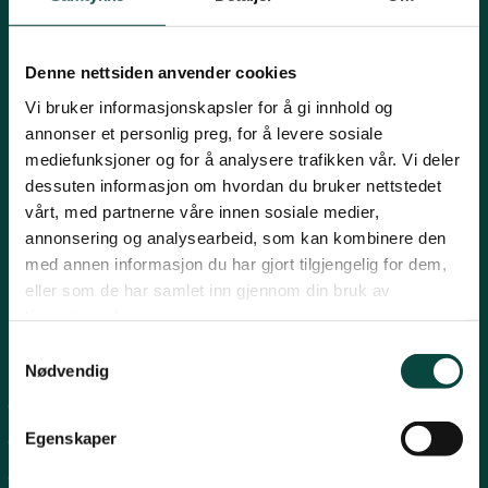
Mariboes gate 8, 0183 Oslo
Innlandet
E-post:
naturvern@naturvernforbundet.no
Denne nettsiden anvender cookies
Telefon: (+47) 23 10 96 10
Møre og Romsdal
Vi bruker informasjonskapsler for å gi innhold og
Org.nr: 938 418 837
annonser et personlig preg, for å levere sosiale
Giverkonto: 7874 0555986
mediefunksjoner og for å analysere trafikken vår. Vi deler
Vipps: 13042
Nordland
dessuten informasjon om hvordan du bruker nettstedet
vårt, med partnerne våre innen sosiale medier,
annonsering og analysearbeid, som kan kombinere den
Oslo og Akershus
med annen informasjon du har gjort tilgjengelig for dem,
eller som de har samlet inn gjennom din bruk av
tjenestene deres.
Sogn og Fjordane
Samtykkevalg
Snarveier
Nødvendig
Støtt oss
For tillitsvalgte
Trøndelag
Egenskaper
For presse
Personvern