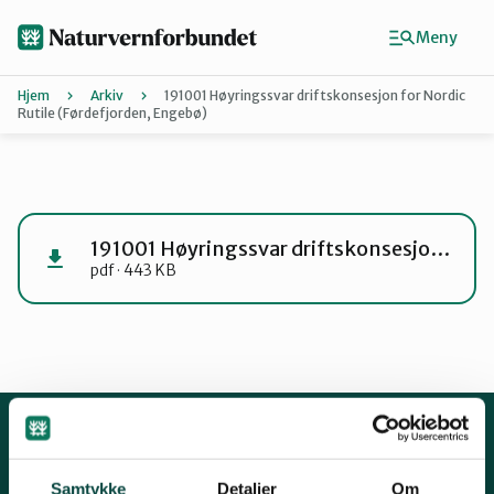
Hopp
til
Meny
hovedinnhold
Hjem
Arkiv
191001 Høyringssvar driftskonsesjon for Nordic
Rutile (Førdefjorden, Engebø)
Agder
Finn ditt lokallag
191001 Høyringssvar driftskonsesjon for Nordic Rutile (Førdefjorden, Engebø)
pdf · 443 KB
Buskerud
Finnmark
Hordaland
Kontakt oss
Samtykke
Detaljer
Om