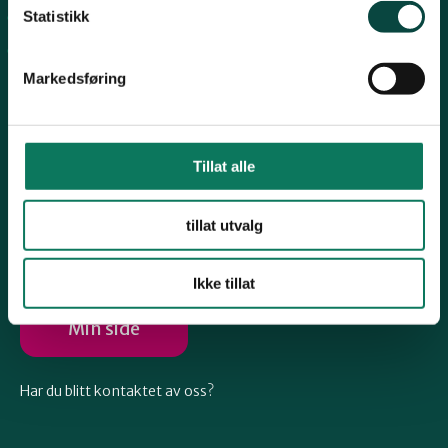
Telemark
Statistikk
Arkiv
Engasjer deg
Troms
Markedsføring
Vestfold
Tillat alle
Følg oss
Østfold
tillat utvalg
Ikke tillat
Rogaland
Min side
Har du blitt kontaktet av oss?