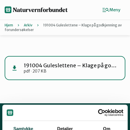
Hopp
til
Meny
hovedinnhold
Hjem
Arkiv
191004 Guleslettene – Klage på godkjenning av
forundersøkelser
Agder
Finn ditt lokallag
191004 Guleslettene – Klage på godkjenning av forundersøkelser
pdf · 207 KB
Buskerud
Finnmark
Hordaland
Kontakt oss
Samtykke
Detaljer
Om