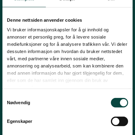
Mariboes gate 8, 0183 Oslo
Innlandet
E-post:
naturvern@naturvernforbundet.no
Denne nettsiden anvender cookies
Telefon: (+47) 23 10 96 10
Møre og Romsdal
Vi bruker informasjonskapsler for å gi innhold og
Org.nr: 938 418 837
annonser et personlig preg, for å levere sosiale
Giverkonto: 7874 0555986
mediefunksjoner og for å analysere trafikken vår. Vi deler
Vipps: 13042
Nordland
dessuten informasjon om hvordan du bruker nettstedet
vårt, med partnerne våre innen sosiale medier,
annonsering og analysearbeid, som kan kombinere den
Oslo og Akershus
med annen informasjon du har gjort tilgjengelig for dem,
eller som de har samlet inn gjennom din bruk av
tjenestene deres.
Sogn og Fjordane
Samtykkevalg
Snarveier
Nødvendig
Støtt oss
For tillitsvalgte
Trøndelag
Egenskaper
For presse
Personvern