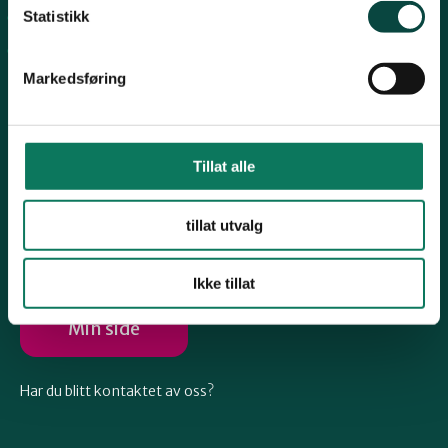
Telemark
Statistikk
Arkiv
Engasjer deg
Troms
Markedsføring
Vestfold
Tillat alle
Følg oss
Østfold
tillat utvalg
Ikke tillat
Rogaland
Min side
Har du blitt kontaktet av oss?