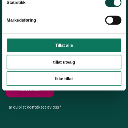
Arkiv
Telemark
Statistikk
Engasjer deg
Markedsføring
Troms
Vestfold
Tillat alle
Følg oss
tillat utvalg
Østfold
Ikke tillat
Rogaland
Min side
Har du blitt kontaktet av oss?