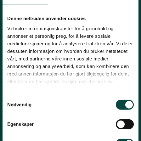
Innlandet
E-post:
naturvern@naturvernforbundet.no
Denne nettsiden anvender cookies
Telefon: (+47) 23 10 96 10
Vi bruker informasjonskapsler for å gi innhold og
Møre og Romsdal
Org.nr: 938 418 837
annonser et personlig preg, for å levere sosiale
Giverkonto: 7874 0555986
mediefunksjoner og for å analysere trafikken vår. Vi deler
Vipps: 13042
dessuten informasjon om hvordan du bruker nettstedet
Nordland
vårt, med partnerne våre innen sosiale medier,
annonsering og analysearbeid, som kan kombinere den
med annen informasjon du har gjort tilgjengelig for dem,
Oslo og Akershus
eller som de har samlet inn gjennom din bruk av
tjenestene deres.
Sogn og Fjordane
Snarveier
Samtykkevalg
Nødvendig
For tillitsvalgte
Støtt oss
Trøndelag
For presse
Egenskaper
Personvern