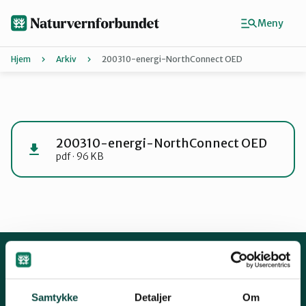
Hopp
til
Meny
hovedinnhold
Hjem
Arkiv
200310-energi-NorthConnect OED
Agder
Finn ditt lokallag
200310-energi-NorthConnect OED
pdf · 96 KB
Buskerud
Finnmark
Hordaland
Kontakt oss
Samtykke
Detaljer
Om
Mariboes gate 8, 0183 Oslo