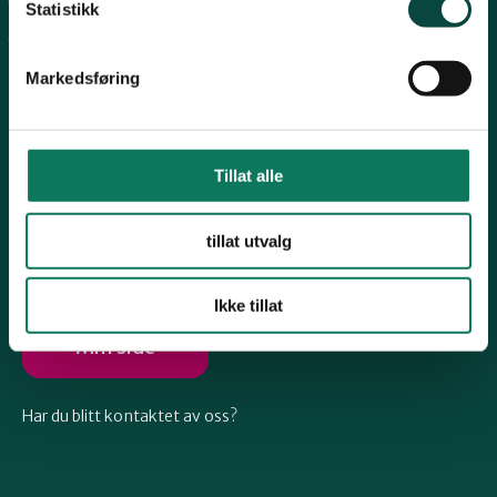
Arkiv
Telemark
Statistikk
Engasjer deg
Markedsføring
Troms
Vestfold
Tillat alle
Følg oss
tillat utvalg
Østfold
Ikke tillat
Rogaland
Min side
Har du blitt kontaktet av oss?