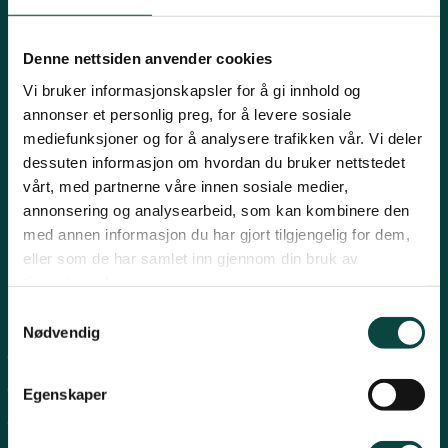
Innlandet
E-post:
naturvern@naturvernforbundet.no
Denne nettsiden anvender cookies
Telefon: (+47) 23 10 96 10
Vi bruker informasjonskapsler for å gi innhold og
Møre og Romsdal
Org.nr: 938 418 837
annonser et personlig preg, for å levere sosiale
Giverkonto: 7874 0555986
mediefunksjoner og for å analysere trafikken vår. Vi deler
Vipps: 13042
dessuten informasjon om hvordan du bruker nettstedet
Nordland
vårt, med partnerne våre innen sosiale medier,
annonsering og analysearbeid, som kan kombinere den
med annen informasjon du har gjort tilgjengelig for dem,
Oslo og Akershus
eller som de har samlet inn gjennom din bruk av
tjenestene deres.
Sogn og Fjordane
Snarveier
Samtykkevalg
Nødvendig
For tillitsvalgte
Støtt oss
Trøndelag
For presse
Egenskaper
Personvern