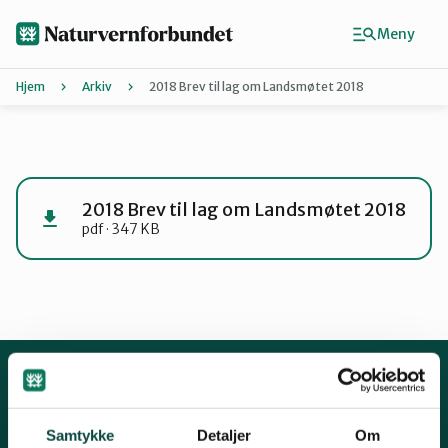
Hopp
til
Meny
hovedinnhold
Hjem
Arkiv
2018 Brev til lag om Landsmøtet 2018
Agder
Finn ditt lokallag
2018 Brev til lag om Landsmøtet 2018
pdf · 347 KB
Buskerud
Finnmark
Hordaland
Kontakt oss
Samtykke
Detaljer
Om
Mariboes gate 8, 0183 Oslo