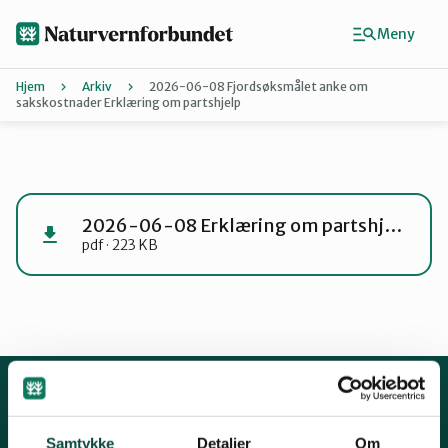
Hopp
til
Meny
hovedinnhold
Hjem
Arkiv
2026-06-08 Fjordsøksmålet anke om
sakskostnader Erklæring om partshjelp
Agder
Finn ditt lokallag
2026-06-08 Erklæring om partshjelp
pdf · 223 KB
Buskerud
Finnmark
Hordaland
Kontakt oss
Samtykke
Detaljer
Om