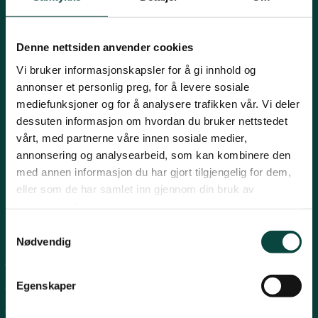
Mariboes gate 8, 0183 Oslo
Innlandet
E-post:
naturvern@naturvernforbundet.no
Denne nettsiden anvender cookies
Telefon: (+47) 23 10 96 10
Møre og Romsdal
Vi bruker informasjonskapsler for å gi innhold og
Org.nr: 938 418 837
annonser et personlig preg, for å levere sosiale
Giverkonto: 7874 0555986
mediefunksjoner og for å analysere trafikken vår. Vi deler
Vipps: 13042
Nordland
dessuten informasjon om hvordan du bruker nettstedet
vårt, med partnerne våre innen sosiale medier,
annonsering og analysearbeid, som kan kombinere den
Oslo og Akershus
med annen informasjon du har gjort tilgjengelig for dem,
eller som de har samlet inn gjennom din bruk av
tjenestene deres.
Sogn og Fjordane
Samtykkevalg
Snarveier
Nødvendig
Støtt oss
For tillitsvalgte
Trøndelag
Egenskaper
For presse
Personvern