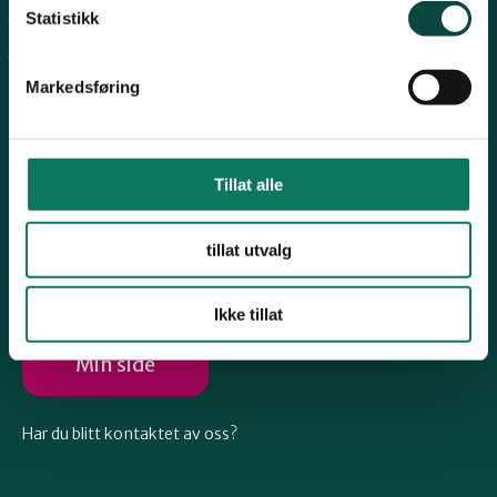
Telemark
Statistikk
Arkiv
Engasjer deg
Troms
Markedsføring
Vestfold
Tillat alle
Følg oss
Østfold
tillat utvalg
Ikke tillat
Rogaland
Min side
Har du blitt kontaktet av oss?