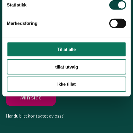
Telemark
Statistikk
Arkiv
Engasjer deg
Troms
Markedsføring
Vestfold
Tillat alle
Følg oss
Østfold
tillat utvalg
Ikke tillat
Rogaland
Min side
Har du blitt kontaktet av oss?