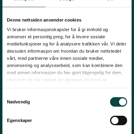
Mariboes gate 8, 0183 Oslo
Innlandet
E-post:
naturvern@naturvernforbundet.no
Denne nettsiden anvender cookies
Telefon: (+47) 23 10 96 10
Møre og Romsdal
Vi bruker informasjonskapsler for å gi innhold og
Org.nr: 938 418 837
annonser et personlig preg, for å levere sosiale
Giverkonto: 7874 0555986
mediefunksjoner og for å analysere trafikken vår. Vi deler
Vipps: 13042
Nordland
dessuten informasjon om hvordan du bruker nettstedet
vårt, med partnerne våre innen sosiale medier,
annonsering og analysearbeid, som kan kombinere den
Oslo og Akershus
med annen informasjon du har gjort tilgjengelig for dem,
eller som de har samlet inn gjennom din bruk av
tjenestene deres.
Sogn og Fjordane
Samtykkevalg
Snarveier
Nødvendig
Støtt oss
For tillitsvalgte
Trøndelag
Egenskaper
For presse
Personvern