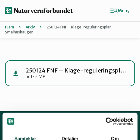
Hopp
til
Meny
hovedinnhold
Hjem
Arkiv
250124 FNF – Klage-reguleringsplan-
Smalhushaugen
Agder
Finn ditt lokallag
250124 FNF – Klage-reguleringsplan-Smalhushaugen
pdf · 2 MB
Buskerud
Finnmark
Hordaland
Kontakt oss
Samtykke
Detaljer
Om