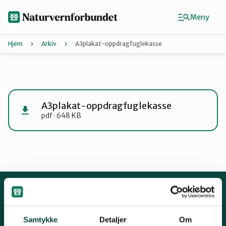
Hopp
til
Meny
hovedinnhold
Hjem
Arkiv
A3plakat-oppdragfuglekasse
Agder
Finn ditt lokallag
A3plakat-oppdragfuglekasse
pdf · 648 KB
Buskerud
Finnmark
Hordaland
Kontakt oss
Samtykke
Detaljer
Om
Mariboes gate 8, 0183 Oslo