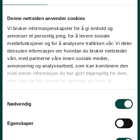
Innlandet
E-post:
naturvern@naturvernforbundet.no
Denne nettsiden anvender cookies
Telefon: (+47) 23 10 96 10
Vi bruker informasjonskapsler for å gi innhold og
Møre og Romsdal
Org.nr: 938 418 837
annonser et personlig preg, for å levere sosiale
Giverkonto: 7874 0555986
mediefunksjoner og for å analysere trafikken vår. Vi deler
Vipps: 13042
dessuten informasjon om hvordan du bruker nettstedet
Nordland
vårt, med partnerne våre innen sosiale medier,
annonsering og analysearbeid, som kan kombinere den
med annen informasjon du har gjort tilgjengelig for dem,
Oslo og Akershus
eller som de har samlet inn gjennom din bruk av
tjenestene deres.
Sogn og Fjordane
Snarveier
Samtykkevalg
Nødvendig
For tillitsvalgte
Støtt oss
Trøndelag
For presse
Egenskaper
Personvern