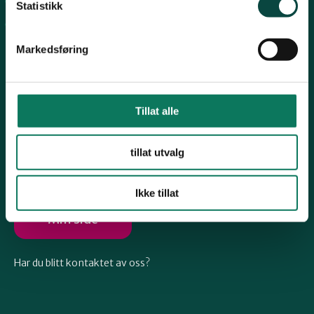
Arkiv
Telemark
Statistikk
Engasjer deg
Markedsføring
Troms
Vestfold
Tillat alle
Følg oss
tillat utvalg
Østfold
Ikke tillat
Rogaland
Min side
Har du blitt kontaktet av oss?