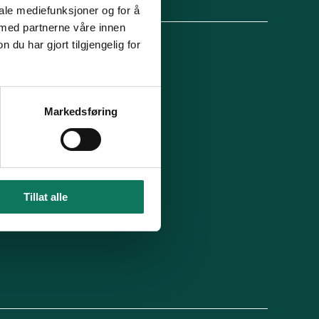
lg oss
iale mediefunksjoner og for å
 med partnerne våre innen
u har gjort tilgjengelig for
 organisasjon
For presse
Ledige stillinger
n in English
Min side
Markedsføring
 du blitt kontaktet av oss?
Tillat alle