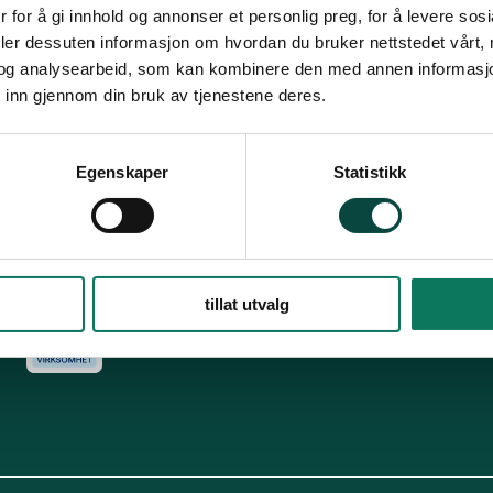
Snarveier
Fø
 for å gi innhold og annonser et personlig preg, for å levere sos
deler dessuten informasjon om hvordan du bruker nettstedet vårt,
For tillitsvalgte
og analysearbeid, som kan kombinere den med annen informasjon d
s
Dette er Naturvernforbundet
Vår historie
En inkluderende
 inn gjennom din bruk av tjenestene deres.
dokumenter
Delta på digitale møter
Natur & miljø
Informatio
For presse
Personvern
Egenskaper
Statistikk
Arkiv
Har
Engasjer deg
tillat utvalg