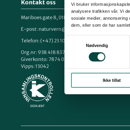
Kontakt oss
Vi bruker informasjonskapsler
analysere trafikken vår. Vi 
Mariboes gate 8, 0183 Oslo
sosiale medier, annonsering 
Kontakt os
dem, eller som de har samlet
Styrende 
E-post:
naturvern@naturvernforbundet.no
Samtykkevalg
Telefon: (+47) 23 10 96 10
Nødvendig
Org.nr: 938 418 837
Giverkonto: 7874 0555986
Vipps: 13042
Ikke tillat