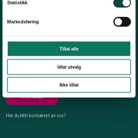
Arkiv
Telemark
Statistikk
Engasjer deg
Markedsføring
Troms
Vestfold
Tillat alle
Følg oss
tillat utvalg
Østfold
Ikke tillat
Rogaland
Min side
Har du blitt kontaktet av oss?