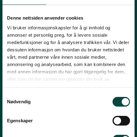
Innlandet
E-post:
naturvern@naturvernforbundet.no
Denne nettsiden anvender cookies
Telefon: (+47) 23 10 96 10
Vi bruker informasjonskapsler for å gi innhold og
Møre og Romsdal
Org.nr: 938 418 837
annonser et personlig preg, for å levere sosiale
Giverkonto: 7874 0555986
mediefunksjoner og for å analysere trafikken vår. Vi deler
Vipps: 13042
dessuten informasjon om hvordan du bruker nettstedet
Nordland
vårt, med partnerne våre innen sosiale medier,
annonsering og analysearbeid, som kan kombinere den
med annen informasjon du har gjort tilgjengelig for dem,
Oslo og Akershus
eller som de har samlet inn gjennom din bruk av
tjenestene deres.
Sogn og Fjordane
Snarveier
Samtykkevalg
Nødvendig
For tillitsvalgte
Støtt oss
Trøndelag
For presse
Egenskaper
Personvern