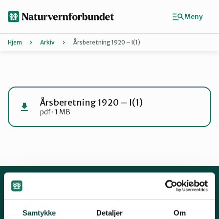
Hopp
til
Meny
hovedinnhold
Hjem
Arkiv
Årsberetning 1920 – I(1)
Agder
Finn ditt lokallag
Årsberetning 1920 – I(1)
pdf · 1 MB
Buskerud
Finnmark
Hordaland
Kontakt oss
Samtykke
Detaljer
Om
Mariboes gate 8, 0183 Oslo