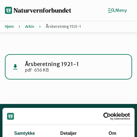
Hopp
til
Meny
hovedinnhold
Hjem
Arkiv
Årsberetning 1921-1
Agder
Finn ditt lokallag
Årsberetning 1921-1
pdf · 656 KB
Buskerud
Finnmark
Hordaland
Kontakt oss
Samtykke
Detaljer
Om
Mariboes gate 8, 0183 Oslo