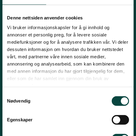
Innlandet
E-post:
naturvern@naturvernforbundet.no
Denne nettsiden anvender cookies
Telefon: (+47) 23 10 96 10
Vi bruker informasjonskapsler for å gi innhold og
Møre og Romsdal
Org.nr: 938 418 837
annonser et personlig preg, for å levere sosiale
Giverkonto: 7874 0555986
mediefunksjoner og for å analysere trafikken vår. Vi deler
Vipps: 13042
dessuten informasjon om hvordan du bruker nettstedet
Nordland
vårt, med partnerne våre innen sosiale medier,
annonsering og analysearbeid, som kan kombinere den
med annen informasjon du har gjort tilgjengelig for dem,
Oslo og Akershus
eller som de har samlet inn gjennom din bruk av
tjenestene deres.
Sogn og Fjordane
Snarveier
Samtykkevalg
Nødvendig
For tillitsvalgte
Støtt oss
Trøndelag
For presse
Egenskaper
Personvern