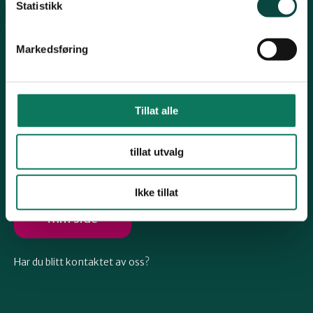
Arkiv
Telemark
Statistikk
Engasjer deg
Markedsføring
Troms
Vestfold
Tillat alle
Følg oss
tillat utvalg
Østfold
Ikke tillat
Rogaland
Min side
Har du blitt kontaktet av oss?