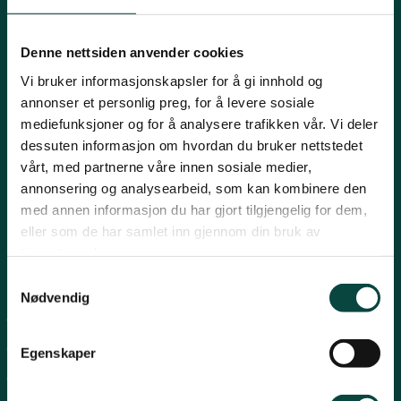
Innlandet
E-post:
naturvern@naturvernforbundet.no
Denne nettsiden anvender cookies
Telefon: (+47) 23 10 96 10
Vi bruker informasjonskapsler for å gi innhold og
Møre og Romsdal
Org.nr: 938 418 837
annonser et personlig preg, for å levere sosiale
Giverkonto: 7874 0555986
mediefunksjoner og for å analysere trafikken vår. Vi deler
Vipps: 13042
dessuten informasjon om hvordan du bruker nettstedet
Nordland
vårt, med partnerne våre innen sosiale medier,
annonsering og analysearbeid, som kan kombinere den
med annen informasjon du har gjort tilgjengelig for dem,
Oslo og Akershus
eller som de har samlet inn gjennom din bruk av
tjenestene deres.
Sogn og Fjordane
Snarveier
Samtykkevalg
Nødvendig
For tillitsvalgte
Støtt oss
Trøndelag
For presse
Egenskaper
Personvern