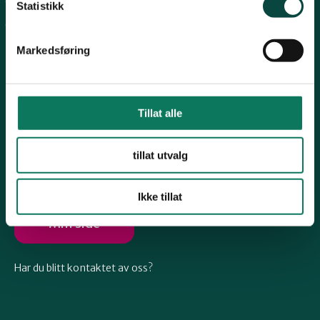
Arkiv
Telemark
Statistikk
Engasjer deg
Markedsføring
Troms
Vestfold
Tillat alle
Følg oss
tillat utvalg
Østfold
Ikke tillat
Rogaland
Min side
Har du blitt kontaktet av oss?