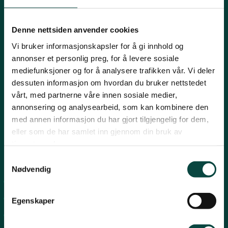
Innlandet
E-post:
naturvern@naturvernforbundet.no
Denne nettsiden anvender cookies
Telefon: (+47) 23 10 96 10
Vi bruker informasjonskapsler for å gi innhold og
Møre og Romsdal
Org.nr: 938 418 837
annonser et personlig preg, for å levere sosiale
Giverkonto: 7874 0555986
mediefunksjoner og for å analysere trafikken vår. Vi deler
Vipps: 13042
dessuten informasjon om hvordan du bruker nettstedet
Nordland
vårt, med partnerne våre innen sosiale medier,
annonsering og analysearbeid, som kan kombinere den
med annen informasjon du har gjort tilgjengelig for dem,
Oslo og Akershus
eller som de har samlet inn gjennom din bruk av
tjenestene deres.
Sogn og Fjordane
Snarveier
Samtykkevalg
Nødvendig
For tillitsvalgte
Støtt oss
Trøndelag
For presse
Egenskaper
Personvern