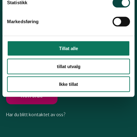
Arkiv
Telemark
Statistikk
Engasjer deg
Markedsføring
Troms
Vestfold
Tillat alle
Følg oss
tillat utvalg
Østfold
Ikke tillat
Rogaland
Min side
Har du blitt kontaktet av oss?