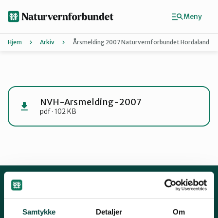
Hopp
til
Meny
hovedinnhold
Hjem
Arkiv
Årsmelding 2007 Naturvernforbundet Hordaland
Agder
Finn ditt lokallag
NVH-Arsmelding-2007
pdf · 102 KB
Buskerud
Finnmark
Hordaland
Kontakt oss
Samtykke
Detaljer
Om
Mariboes gate 8, 0183 Oslo