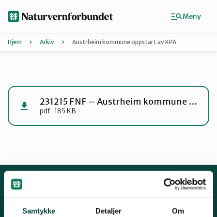
Hopp
til
Meny
hovedinnhold
Hjem
Arkiv
Austrheim kommune oppstart av KPA
Agder
Finn ditt lokallag
231215 FNF – Austrheim kommune oppstart av KPA
pdf · 185 KB
Buskerud
Finnmark
Hordaland
Kontakt oss
Samtykke
Detaljer
Om
Mariboes gate 8, 0183 Oslo