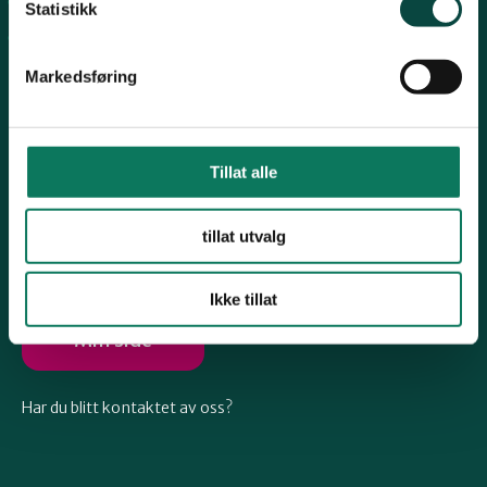
Arkiv
Telemark
Statistikk
Engasjer deg
Markedsføring
Troms
Vestfold
Tillat alle
Følg oss
tillat utvalg
Østfold
Ikke tillat
Rogaland
Min side
Har du blitt kontaktet av oss?