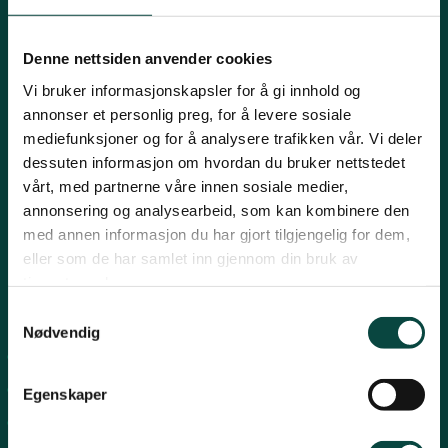
Innlandet
E-post:
naturvern@naturvernforbundet.no
Denne nettsiden anvender cookies
Telefon: (+47) 23 10 96 10
Vi bruker informasjonskapsler for å gi innhold og
Møre og Romsdal
Org.nr: 938 418 837
annonser et personlig preg, for å levere sosiale
Giverkonto: 7874 0555986
mediefunksjoner og for å analysere trafikken vår. Vi deler
Vipps: 13042
dessuten informasjon om hvordan du bruker nettstedet
Nordland
vårt, med partnerne våre innen sosiale medier,
annonsering og analysearbeid, som kan kombinere den
med annen informasjon du har gjort tilgjengelig for dem,
Oslo og Akershus
eller som de har samlet inn gjennom din bruk av
tjenestene deres.
Sogn og Fjordane
Snarveier
Samtykkevalg
Nødvendig
For tillitsvalgte
Støtt oss
Trøndelag
For presse
Egenskaper
Personvern