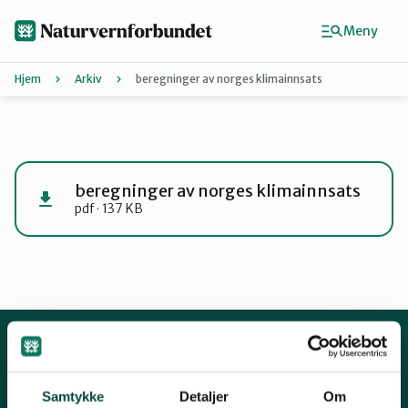
Hopp
til
Meny
hovedinnhold
Hjem
Arkiv
beregninger av norges klimainnsats
Agder
Finn ditt lokallag
beregninger av norges klimainnsats
pdf · 137 KB
Buskerud
Finnmark
Hordaland
Kontakt oss
Samtykke
Detaljer
Om
Mariboes gate 8, 0183 Oslo