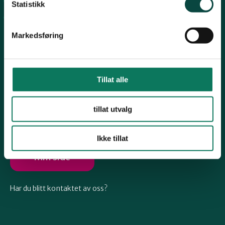
Arkiv
Telemark
Statistikk
Engasjer deg
Markedsføring
Troms
Vestfold
Tillat alle
Følg oss
tillat utvalg
Østfold
Ikke tillat
Rogaland
Min side
Har du blitt kontaktet av oss?