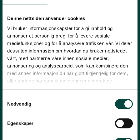
Innlandet
E-post:
naturvern@naturvernforbundet.no
Denne nettsiden anvender cookies
Telefon: (+47) 23 10 96 10
Vi bruker informasjonskapsler for å gi innhold og
Møre og Romsdal
Org.nr: 938 418 837
annonser et personlig preg, for å levere sosiale
Giverkonto: 7874 0555986
mediefunksjoner og for å analysere trafikken vår. Vi deler
Vipps: 13042
dessuten informasjon om hvordan du bruker nettstedet
Nordland
vårt, med partnerne våre innen sosiale medier,
annonsering og analysearbeid, som kan kombinere den
med annen informasjon du har gjort tilgjengelig for dem,
Oslo og Akershus
eller som de har samlet inn gjennom din bruk av
tjenestene deres.
Sogn og Fjordane
Snarveier
Samtykkevalg
Nødvendig
For tillitsvalgte
Støtt oss
Trøndelag
For presse
Egenskaper
Personvern