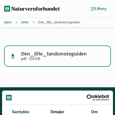
Hopp
til
Meny
hovedinnhold
Hjem
Arkiv
Den_lille_landsmoteguiden
Agder
Finn ditt lokallag
Den_lille_landsmoteguiden
pdf · 130 KB
Buskerud
Finnmark
Hordaland
Kontakt oss
Samtykke
Detaljer
Om
Mariboes gate 8, 0183 Oslo