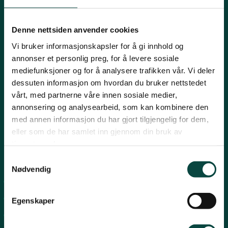
Innlandet
E-post:
naturvern@naturvernforbundet.no
Denne nettsiden anvender cookies
Telefon: (+47) 23 10 96 10
Vi bruker informasjonskapsler for å gi innhold og
Møre og Romsdal
Org.nr: 938 418 837
annonser et personlig preg, for å levere sosiale
Giverkonto: 7874 0555986
mediefunksjoner og for å analysere trafikken vår. Vi deler
Vipps: 13042
dessuten informasjon om hvordan du bruker nettstedet
Nordland
vårt, med partnerne våre innen sosiale medier,
annonsering og analysearbeid, som kan kombinere den
med annen informasjon du har gjort tilgjengelig for dem,
Oslo og Akershus
eller som de har samlet inn gjennom din bruk av
tjenestene deres.
Sogn og Fjordane
Snarveier
Samtykkevalg
Nødvendig
For tillitsvalgte
Støtt oss
Trøndelag
For presse
Egenskaper
Personvern