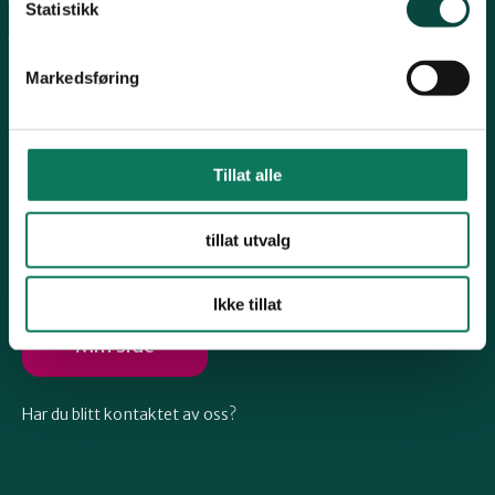
Arkiv
Telemark
Statistikk
Engasjer deg
Markedsføring
Troms
Vestfold
Tillat alle
Følg oss
tillat utvalg
Østfold
Ikke tillat
Rogaland
Min side
Har du blitt kontaktet av oss?