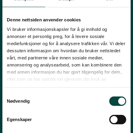
Mariboes gate 8, 0183 Oslo
Innlandet
E-post:
naturvern@naturvernforbundet.no
Denne nettsiden anvender cookies
Telefon: (+47) 23 10 96 10
Møre og Romsdal
Vi bruker informasjonskapsler for å gi innhold og
Org.nr: 938 418 837
annonser et personlig preg, for å levere sosiale
Giverkonto: 7874 0555986
mediefunksjoner og for å analysere trafikken vår. Vi deler
Vipps: 13042
Nordland
dessuten informasjon om hvordan du bruker nettstedet
vårt, med partnerne våre innen sosiale medier,
annonsering og analysearbeid, som kan kombinere den
Oslo og Akershus
med annen informasjon du har gjort tilgjengelig for dem,
eller som de har samlet inn gjennom din bruk av
tjenestene deres.
Sogn og Fjordane
Samtykkevalg
Snarveier
Nødvendig
Støtt oss
For tillitsvalgte
Trøndelag
Egenskaper
For presse
Personvern