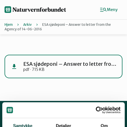
Hopp
til
Meny
hovedinnhold
Hjem
Arkiv
ESA sjødeponi – Answer to letter from the
Agency of 14-06-2016
Agder
Finn ditt lokallag
ESA sjødeponi – Answer to letter from the Agency of 14-06-2016
pdf · 715 KB
Buskerud
Finnmark
Hordaland
Kontakt oss
Samtykke
Detaljer
Om