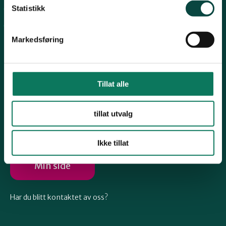
Telemark
Statistikk
Arkiv
Engasjer deg
Troms
Markedsføring
Vestfold
Tillat alle
Følg oss
Østfold
tillat utvalg
Ikke tillat
Rogaland
Min side
Har du blitt kontaktet av oss?