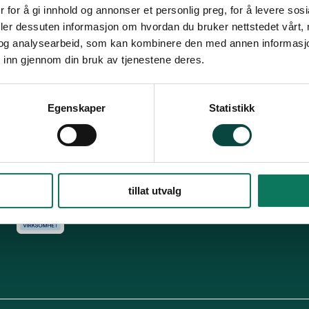
Snarveier
Fø
 for å gi innhold og annonser et personlig preg, for å levere sos
deler dessuten informasjon om hvordan du bruker nettstedet vårt,
For tillitsvalgte
og analysearbeid, som kan kombinere den med annen informasjon d
s
Dette er Naturvernforbundet
Vår historie
En inkluderende
 inn gjennom din bruk av tjenestene deres.
dokumenter
Delta på digitale møter
Natur & miljø
Informatio
For presse
Personvern
Egenskaper
Statistikk
Arkiv
Har
Engasjer deg
tillat utvalg