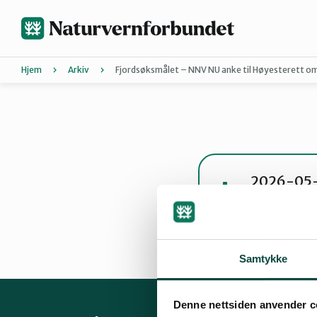
Hopp
til
hovedinnhold
Hjem
Arkiv
Fjordsøksmålet – NNV NU anke til Høyesterett 
Agder
Bli medle
Hordaland
Forurensn
Energi
Kli
2026-05-1
pdf · 358 KB
Nordland
Bli med på
Bli med på
Trøndelag
Samtykke
Denne nettsiden anvender c
Landsmøt
Vestfold