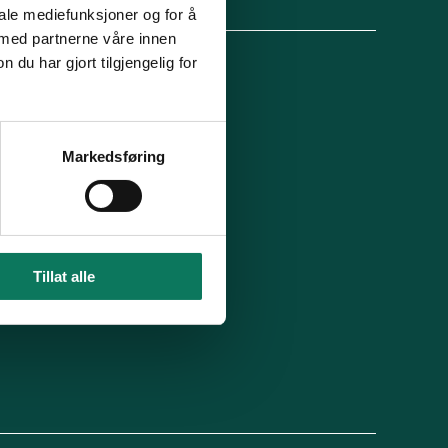
lg oss
iale mediefunksjoner og for å
 med partnerne våre innen
u har gjort tilgjengelig for
 organisasjon
For presse
Ledige stillinger
n in English
Min side
Markedsføring
 du blitt kontaktet av oss?
Tillat alle