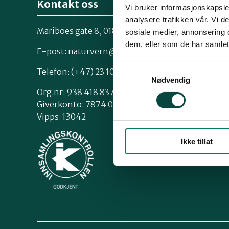
Kontakt oss
Vi bruker informasjonskapsler
analysere trafikken vår. Vi 
Mariboes gate 8, 0183 Oslo
sosiale medier, annonsering 
Kontakt os
dem, eller som de har samlet
Styrende 
E-post:
naturvern@naturvernforbundet.no
Samtykkevalg
Telefon: (+47) 23 10 96 10
Nødvendig
Org.nr: 938 418 837
Giverkonto: 7874 0555986
Vipps: 13042
Ikke tillat