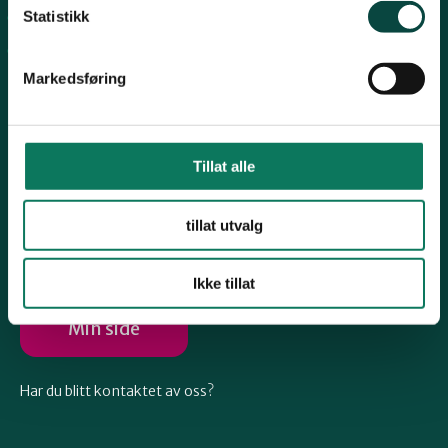
Telemark
Statistikk
Arkiv
Engasjer deg
Troms
Markedsføring
Vestfold
Tillat alle
Følg oss
Østfold
tillat utvalg
Ikke tillat
Rogaland
Min side
Har du blitt kontaktet av oss?