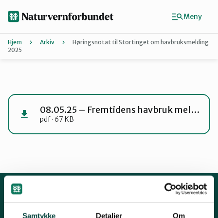
Hopp
til
Meny
hovedinnhold
Hjem
Arkiv
Høringsnotat til Stortinget om havbruksmelding
2025
Agder
Finn ditt lokallag
08.05.25 – Fremtidens havbruk meld. st. 24
pdf · 67 KB
Buskerud
Finnmark
Hordaland
Kontakt oss
Samtykke
Detaljer
Om