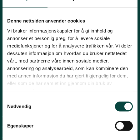
Mariboes gate 8, 0183 Oslo
Innlandet
E-post:
naturvern@naturvernforbundet.no
Denne nettsiden anvender cookies
Telefon: (+47) 23 10 96 10
Møre og Romsdal
Vi bruker informasjonskapsler for å gi innhold og
Org.nr: 938 418 837
annonser et personlig preg, for å levere sosiale
Giverkonto: 7874 0555986
mediefunksjoner og for å analysere trafikken vår. Vi deler
Vipps: 13042
Nordland
dessuten informasjon om hvordan du bruker nettstedet
vårt, med partnerne våre innen sosiale medier,
annonsering og analysearbeid, som kan kombinere den
Oslo og Akershus
med annen informasjon du har gjort tilgjengelig for dem,
eller som de har samlet inn gjennom din bruk av
tjenestene deres.
Sogn og Fjordane
Samtykkevalg
Snarveier
Nødvendig
Støtt oss
For tillitsvalgte
Trøndelag
Egenskaper
For presse
Personvern