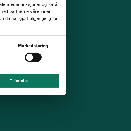
lg oss
iale mediefunksjoner og for å
 med partnerne våre innen
u har gjort tilgjengelig for
 organisasjon
For presse
Ledige stillinger
n in English
Min side
Markedsføring
 du blitt kontaktet av oss?
Tillat alle