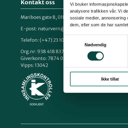
Kontakt oss
Vi bruker informasjonskapsler
analysere trafikken vår. Vi 
Mariboes gate 8, 0183 Oslo
sosiale medier, annonsering 
Kontakt os
dem, eller som de har samlet
Styrende 
E-post:
naturvern@naturvernforbundet.no
Samtykkevalg
Telefon: (+47) 23 10 96 10
Nødvendig
Org.nr: 938 418 837
Giverkonto: 7874 0555986
Vipps: 13042
Ikke tillat