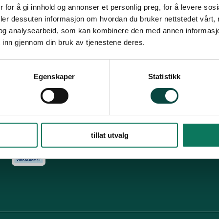
Snarveier
Fø
 for å gi innhold og annonser et personlig preg, for å levere sos
deler dessuten informasjon om hvordan du bruker nettstedet vårt,
For tillitsvalgte
og analysearbeid, som kan kombinere den med annen informasjon d
s
Dette er Naturvernforbundet
Vår historie
En inkluderende
 inn gjennom din bruk av tjenestene deres.
dokumenter
Delta på digitale møter
Natur & miljø
Informatio
For presse
Personvern
Egenskaper
Statistikk
Arkiv
Har
Engasjer deg
tillat utvalg