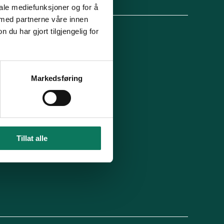
lg oss
iale mediefunksjoner og for å
 med partnerne våre innen
u har gjort tilgjengelig for
 organisasjon
For presse
Ledige stillinger
n in English
Min side
Markedsføring
 du blitt kontaktet av oss?
Tillat alle