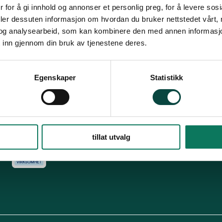
Snarveier
Fø
 for å gi innhold og annonser et personlig preg, for å levere sos
deler dessuten informasjon om hvordan du bruker nettstedet vårt,
For tillitsvalgte
og analysearbeid, som kan kombinere den med annen informasjon d
s
Dette er Naturvernforbundet
Vår historie
En inkluderende
 inn gjennom din bruk av tjenestene deres.
dokumenter
Delta på digitale møter
Natur & miljø
Informatio
For presse
Personvern
Egenskaper
Statistikk
Arkiv
Har
Engasjer deg
tillat utvalg