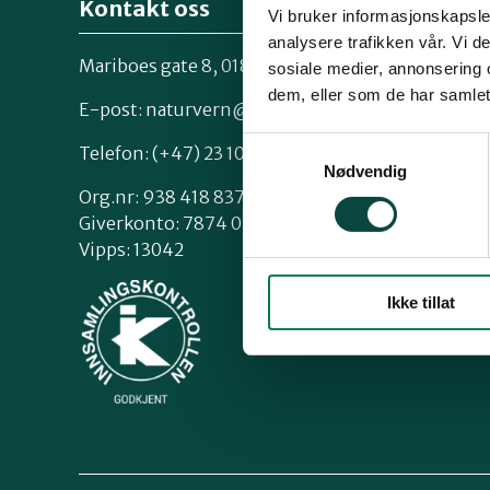
Kontakt oss
Vi bruker informasjonskapsler
analysere trafikken vår. Vi 
Mariboes gate 8, 0183 Oslo
sosiale medier, annonsering 
Kontakt os
dem, eller som de har samlet
Styrende 
E-post:
naturvern@naturvernforbundet.no
Samtykkevalg
Telefon: (+47) 23 10 96 10
Nødvendig
Org.nr: 938 418 837
Giverkonto: 7874 0555986
Vipps: 13042
Ikke tillat