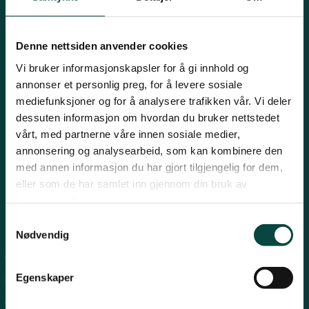
Mariboes gate 8, 0183 Oslo
Innlandet
E-post:
naturvern@naturvernforbundet.no
Denne nettsiden anvender cookies
Telefon: (+47) 23 10 96 10
Møre og Romsdal
Vi bruker informasjonskapsler for å gi innhold og
Org.nr: 938 418 837
annonser et personlig preg, for å levere sosiale
Giverkonto: 7874 0555986
mediefunksjoner og for å analysere trafikken vår. Vi deler
Vipps: 13042
Nordland
dessuten informasjon om hvordan du bruker nettstedet
vårt, med partnerne våre innen sosiale medier,
annonsering og analysearbeid, som kan kombinere den
Oslo og Akershus
med annen informasjon du har gjort tilgjengelig for dem,
eller som de har samlet inn gjennom din bruk av
tjenestene deres.
Sogn og Fjordane
Samtykkevalg
Snarveier
Nødvendig
Støtt oss
For tillitsvalgte
Trøndelag
Egenskaper
For presse
Personvern