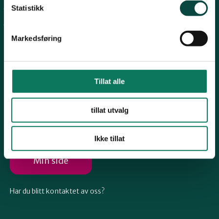
Telemark
Statistikk
Arkiv
Engasjer deg
Troms
Markedsføring
Vestfold
Tillat alle
Følg oss
Østfold
tillat utvalg
Ikke tillat
Rogaland
Min side
Har du blitt kontaktet av oss?