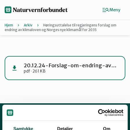
Hopp
til
Meny
hovedinnhold
Hjem
Arkiv
Høringsuttalelse til regjeringens forslag om
endring av klimaloven og Norges nye klimamål for 2035
Agder
Finn ditt lokallag
20.12.24-Forslag-om-endring-av-klimaloven-og-Norges-nye-klimamal-for-2035-horingsuttalelse
pdf · 261 KB
Buskerud
Finnmark
Hordaland
Kontakt oss
Samtykke
Detaljer
Om