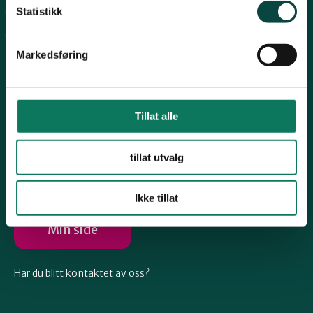
Telemark
Statistikk
Arkiv
Engasjer deg
Troms
Markedsføring
Vestfold
Tillat alle
Følg oss
Østfold
tillat utvalg
Ikke tillat
Rogaland
Min side
Har du blitt kontaktet av oss?