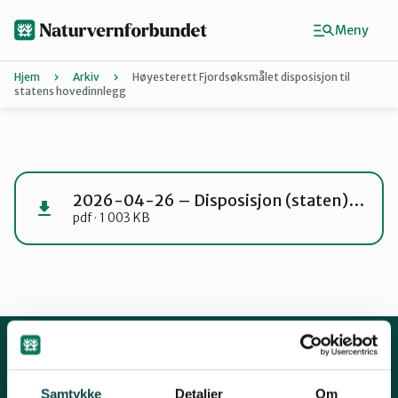
Hopp
til
Meny
hovedinnhold
Hjem
Arkiv
Høyesterett Fjordsøksmålet disposisjon til
statens hovedinnlegg
Agder
Finn ditt lokallag
2026-04-26 – Disposisjon (staten)for hovedinnlegg
pdf · 1 003 KB
Buskerud
Finnmark
Hordaland
Kontakt oss
Samtykke
Detaljer
Om