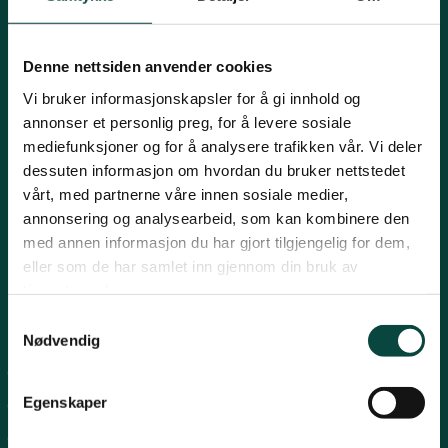
Mariboes gate 8, 0183 Oslo
Innlandet
E-post:
naturvern@naturvernforbundet.no
Denne nettsiden anvender cookies
Telefon: (+47) 23 10 96 10
Møre og Romsdal
Vi bruker informasjonskapsler for å gi innhold og
Org.nr: 938 418 837
annonser et personlig preg, for å levere sosiale
Giverkonto: 7874 0555986
mediefunksjoner og for å analysere trafikken vår. Vi deler
Vipps: 13042
Nordland
dessuten informasjon om hvordan du bruker nettstedet
vårt, med partnerne våre innen sosiale medier,
annonsering og analysearbeid, som kan kombinere den
Oslo og Akershus
med annen informasjon du har gjort tilgjengelig for dem,
eller som de har samlet inn gjennom din bruk av
tjenestene deres.
Sogn og Fjordane
Samtykkevalg
Snarveier
Nødvendig
Støtt oss
For tillitsvalgte
Trøndelag
Egenskaper
For presse
Personvern