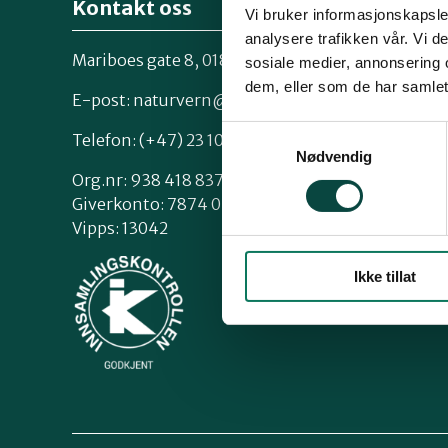
Kontakt oss
Vi bruker informasjonskapsler
analysere trafikken vår. Vi 
Mariboes gate 8, 0183 Oslo
sosiale medier, annonsering 
Kontakt os
dem, eller som de har samlet
Styrende 
E-post:
naturvern@naturvernforbundet.no
Samtykkevalg
Telefon: (+47) 23 10 96 10
Nødvendig
Org.nr: 938 418 837
Giverkonto: 7874 0555986
Vipps: 13042
Ikke tillat