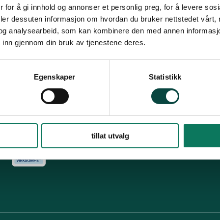
Snarveier
Fø
 for å gi innhold og annonser et personlig preg, for å levere sos
deler dessuten informasjon om hvordan du bruker nettstedet vårt,
For tillitsvalgte
og analysearbeid, som kan kombinere den med annen informasjon d
s
Dette er Naturvernforbundet
Vår historie
En inkluderende
 inn gjennom din bruk av tjenestene deres.
dokumenter
Delta på digitale møter
Natur & miljø
Informatio
For presse
Personvern
Egenskaper
Statistikk
Arkiv
Har
Engasjer deg
tillat utvalg