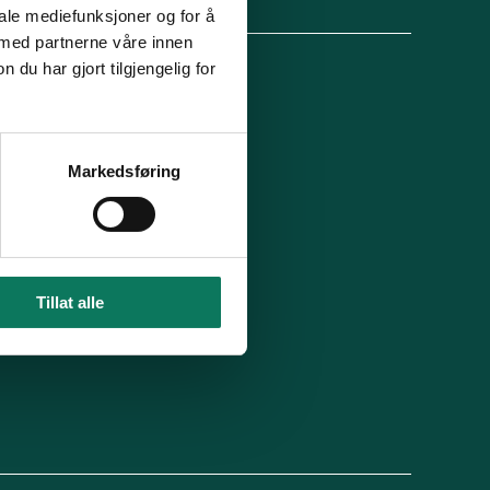
lg oss
iale mediefunksjoner og for å
 med partnerne våre innen
u har gjort tilgjengelig for
 organisasjon
For presse
Ledige stillinger
n in English
Min side
Markedsføring
 du blitt kontaktet av oss?
Tillat alle