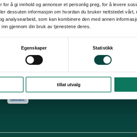
Snarveier
Fø
 for å gi innhold og annonser et personlig preg, for å levere sos
deler dessuten informasjon om hvordan du bruker nettstedet vårt,
For tillitsvalgte
og analysearbeid, som kan kombinere den med annen informasjon d
s
Dette er Naturvernforbundet
Vår historie
En inkluderende
 inn gjennom din bruk av tjenestene deres.
dokumenter
Delta på digitale møter
Natur & miljø
Informatio
For presse
Personvern
Egenskaper
Statistikk
Arkiv
Har
Engasjer deg
tillat utvalg