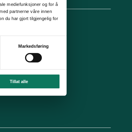
lg oss
iale mediefunksjoner og for å
 med partnerne våre innen
u har gjort tilgjengelig for
 organisasjon
For presse
Ledige stillinger
n in English
Min side
Markedsføring
 du blitt kontaktet av oss?
Tillat alle