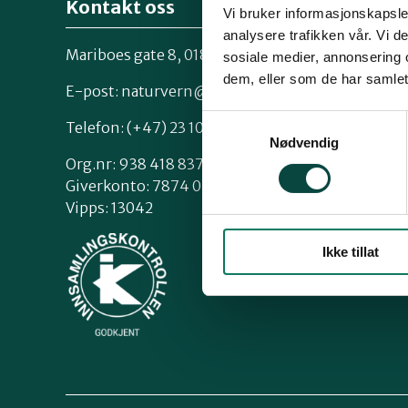
Kontakt oss
Vi bruker informasjonskapsler
analysere trafikken vår. Vi 
Mariboes gate 8, 0183 Oslo
sosiale medier, annonsering 
Kontakt os
dem, eller som de har samlet
Styrende 
E-post:
naturvern@naturvernforbundet.no
Samtykkevalg
Telefon: (+47) 23 10 96 10
Nødvendig
Org.nr: 938 418 837
Giverkonto: 7874 0555986
Vipps: 13042
Ikke tillat