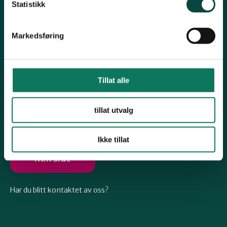
Arkiv
Telemark
Statistikk
Engasjer deg
Markedsføring
Troms
Vestfold
Tillat alle
Følg oss
tillat utvalg
Østfold
Ikke tillat
Rogaland
Min side
Har du blitt kontaktet av oss?