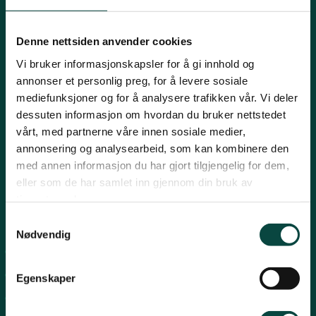
Innlandet
E-post:
naturvern@naturvernforbundet.no
Denne nettsiden anvender cookies
Telefon: (+47) 23 10 96 10
Vi bruker informasjonskapsler for å gi innhold og
Møre og Romsdal
Org.nr: 938 418 837
annonser et personlig preg, for å levere sosiale
Giverkonto: 7874 0555986
mediefunksjoner og for å analysere trafikken vår. Vi deler
Vipps: 13042
dessuten informasjon om hvordan du bruker nettstedet
Nordland
vårt, med partnerne våre innen sosiale medier,
annonsering og analysearbeid, som kan kombinere den
med annen informasjon du har gjort tilgjengelig for dem,
Oslo og Akershus
eller som de har samlet inn gjennom din bruk av
tjenestene deres.
Sogn og Fjordane
Snarveier
Samtykkevalg
Nødvendig
For tillitsvalgte
Støtt oss
Trøndelag
For presse
Egenskaper
Personvern