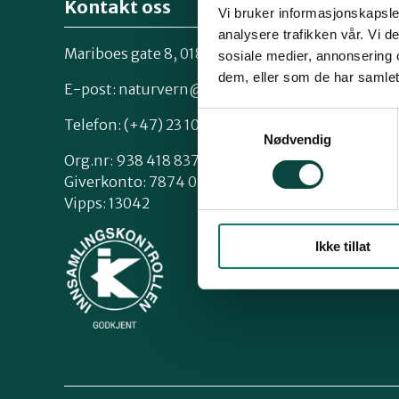
Kontakt oss
Vi bruker informasjonskapsler
analysere trafikken vår. Vi 
Mariboes gate 8, 0183 Oslo
sosiale medier, annonsering 
Kontakt os
dem, eller som de har samlet
Styrende 
E-post:
naturvern@naturvernforbundet.no
Samtykkevalg
Telefon: (+47) 23 10 96 10
Nødvendig
Org.nr: 938 418 837
Giverkonto: 7874 0555986
Vipps: 13042
Ikke tillat