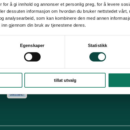
Snarveier
Fø
 for å gi innhold og annonser et personlig preg, for å levere sos
deler dessuten informasjon om hvordan du bruker nettstedet vårt,
For tillitsvalgte
og analysearbeid, som kan kombinere den med annen informasjon d
s
Dette er Naturvernforbundet
Vår historie
En inkluderende
 inn gjennom din bruk av tjenestene deres.
dokumenter
Delta på digitale møter
Natur & miljø
Informatio
For presse
Personvern
Egenskaper
Statistikk
Arkiv
Har
Engasjer deg
tillat utvalg