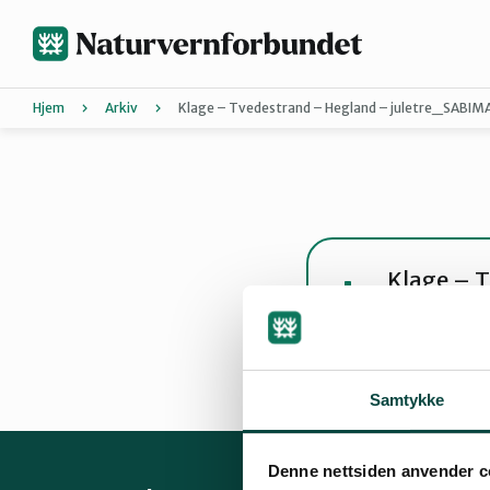
Hopp
til
hovedinnhold
Hjem
Arkiv
Klage – Tvedestrand – Hegland – juletre_SAB
Agder
Bli medle
Hordaland
Forurensn
Energi
Kli
Klage – 
pdf · 259 KB
Nordland
Bli med på
Bli med på
Trøndelag
Samtykke
Denne nettsiden anvender c
Landsmøt
Vestfold