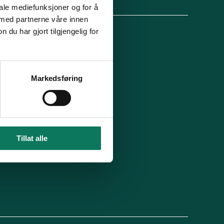
lg oss
iale mediefunksjoner og for å
 med partnerne våre innen
u har gjort tilgjengelig for
 organisasjon
For presse
Ledige stillinger
n in English
Min side
Markedsføring
 du blitt kontaktet av oss?
Tillat alle