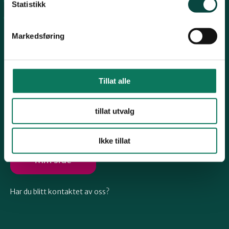
Arkiv
Telemark
Statistikk
Engasjer deg
Markedsføring
Troms
Vestfold
Tillat alle
Følg oss
tillat utvalg
Østfold
Ikke tillat
Rogaland
Min side
Har du blitt kontaktet av oss?