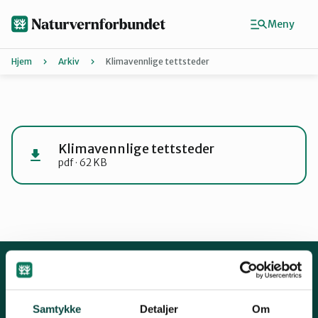
Hopp
til
Meny
hovedinnhold
Hjem
Arkiv
Klimavennlige tettsteder
Agder
Finn ditt lokallag
Klimavennlige tettsteder
pdf · 62 KB
Buskerud
Finnmark
Hordaland
Kontakt oss
Samtykke
Detaljer
Om
Mariboes gate 8, 0183 Oslo