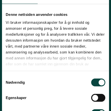
Innlandet
E-post:
naturvern@naturvernforbundet.no
Denne nettsiden anvender cookies
Telefon: (+47) 23 10 96 10
Vi bruker informasjonskapsler for å gi innhold og
Møre og Romsdal
Org.nr: 938 418 837
annonser et personlig preg, for å levere sosiale
Giverkonto: 7874 0555986
mediefunksjoner og for å analysere trafikken vår. Vi deler
Vipps: 13042
dessuten informasjon om hvordan du bruker nettstedet
Nordland
vårt, med partnerne våre innen sosiale medier,
annonsering og analysearbeid, som kan kombinere den
med annen informasjon du har gjort tilgjengelig for dem,
Oslo og Akershus
eller som de har samlet inn gjennom din bruk av
tjenestene deres.
Sogn og Fjordane
Snarveier
Samtykkevalg
Nødvendig
For tillitsvalgte
Støtt oss
Trøndelag
For presse
Egenskaper
Personvern