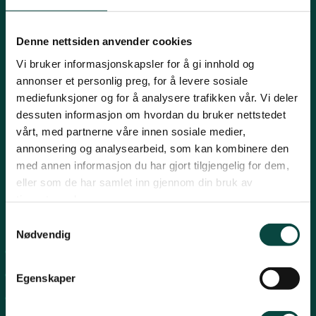
Innlandet
E-post:
naturvern@naturvernforbundet.no
Denne nettsiden anvender cookies
Telefon: (+47) 23 10 96 10
Vi bruker informasjonskapsler for å gi innhold og
Møre og Romsdal
Org.nr: 938 418 837
annonser et personlig preg, for å levere sosiale
Giverkonto: 7874 0555986
mediefunksjoner og for å analysere trafikken vår. Vi deler
Vipps: 13042
dessuten informasjon om hvordan du bruker nettstedet
Nordland
vårt, med partnerne våre innen sosiale medier,
annonsering og analysearbeid, som kan kombinere den
med annen informasjon du har gjort tilgjengelig for dem,
Oslo og Akershus
eller som de har samlet inn gjennom din bruk av
tjenestene deres.
Sogn og Fjordane
Snarveier
Samtykkevalg
Nødvendig
For tillitsvalgte
Støtt oss
Trøndelag
For presse
Egenskaper
Personvern