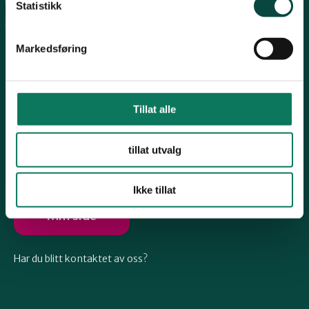
Arkiv
Telemark
Statistikk
Engasjer deg
Markedsføring
Troms
Vestfold
Tillat alle
Følg oss
tillat utvalg
Østfold
Ikke tillat
Rogaland
Min side
Har du blitt kontaktet av oss?