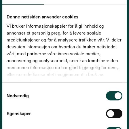
Innlandet
E-post:
naturvern@naturvernforbundet.no
Denne nettsiden anvender cookies
Telefon: (+47) 23 10 96 10
Vi bruker informasjonskapsler for å gi innhold og
Møre og Romsdal
Org.nr: 938 418 837
annonser et personlig preg, for å levere sosiale
Giverkonto: 7874 0555986
mediefunksjoner og for å analysere trafikken vår. Vi deler
Vipps: 13042
dessuten informasjon om hvordan du bruker nettstedet
Nordland
vårt, med partnerne våre innen sosiale medier,
annonsering og analysearbeid, som kan kombinere den
med annen informasjon du har gjort tilgjengelig for dem,
Oslo og Akershus
eller som de har samlet inn gjennom din bruk av
tjenestene deres.
Sogn og Fjordane
Snarveier
Samtykkevalg
Nødvendig
For tillitsvalgte
Støtt oss
Trøndelag
For presse
Egenskaper
Personvern