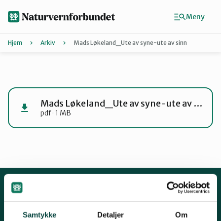
Hopp
til
Meny
hovedinnhold
Hjem
Arkiv
Mads Løkeland_Ute av syne-ute av sinn
Agder
Finn ditt lokallag
Mads Løkeland_Ute av syne-ute av sinn
pdf · 1 MB
Buskerud
Finnmark
Hordaland
Kontakt oss
Samtykke
Detaljer
Om
Mariboes gate 8, 0183 Oslo