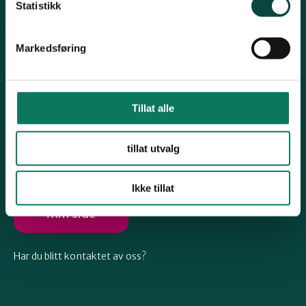
Arkiv
Telemark
Statistikk
Engasjer deg
Markedsføring
Troms
Vestfold
Tillat alle
Følg oss
tillat utvalg
Østfold
Ikke tillat
Rogaland
Min side
Har du blitt kontaktet av oss?