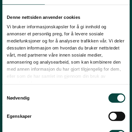
Innlandet
E-post:
naturvern@naturvernforbundet.no
Denne nettsiden anvender cookies
Telefon: (+47) 23 10 96 10
Vi bruker informasjonskapsler for å gi innhold og
Møre og Romsdal
Org.nr: 938 418 837
annonser et personlig preg, for å levere sosiale
Giverkonto: 7874 0555986
mediefunksjoner og for å analysere trafikken vår. Vi deler
Vipps: 13042
dessuten informasjon om hvordan du bruker nettstedet
Nordland
vårt, med partnerne våre innen sosiale medier,
annonsering og analysearbeid, som kan kombinere den
med annen informasjon du har gjort tilgjengelig for dem,
Oslo og Akershus
eller som de har samlet inn gjennom din bruk av
tjenestene deres.
Sogn og Fjordane
Snarveier
Samtykkevalg
Nødvendig
For tillitsvalgte
Støtt oss
Trøndelag
For presse
Egenskaper
Personvern