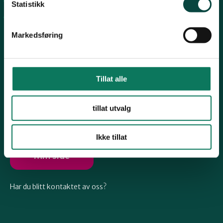
Arkiv
Telemark
Statistikk
Engasjer deg
Markedsføring
Troms
Vestfold
Tillat alle
Følg oss
tillat utvalg
Østfold
Ikke tillat
Rogaland
Min side
Har du blitt kontaktet av oss?