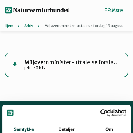
Hopp
til
Meny
hovedinnhold
Hjem
Arkiv
Miljøvernminister-uttalelse forslag 19 august
Agder
Finn ditt lokallag
Miljøvernminister-uttalelse forslag 19 august
pdf · 50 KB
Buskerud
Finnmark
Hordaland
Kontakt oss
Samtykke
Detaljer
Om
Mariboes gate 8, 0183 Oslo