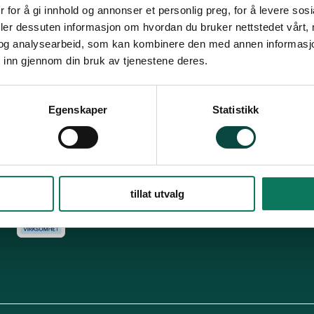
Snarveier
Fø
 for å gi innhold og annonser et personlig preg, for å levere sos
deler dessuten informasjon om hvordan du bruker nettstedet vårt,
For tillitsvalgte
og analysearbeid, som kan kombinere den med annen informasjon d
s
Dette er Naturvernforbundet
Vår historie
En inkluderende
 inn gjennom din bruk av tjenestene deres.
dokumenter
Delta på digitale møter
Natur & miljø
Informatio
For presse
Personvern
Egenskaper
Statistikk
Arkiv
Har
Engasjer deg
tillat utvalg