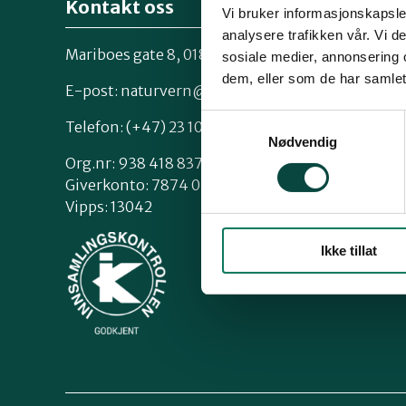
Kontakt oss
Vi bruker informasjonskapsler
analysere trafikken vår. Vi 
Mariboes gate 8, 0183 Oslo
sosiale medier, annonsering 
Kontakt os
dem, eller som de har samlet
Styrende 
E-post:
naturvern@naturvernforbundet.no
Samtykkevalg
Telefon: (+47) 23 10 96 10
Nødvendig
Org.nr: 938 418 837
Giverkonto: 7874 0555986
Vipps: 13042
Ikke tillat