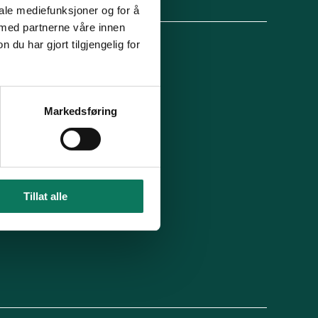
lg oss
iale mediefunksjoner og for å
 med partnerne våre innen
u har gjort tilgjengelig for
 organisasjon
For presse
Ledige stillinger
n in English
Min side
Markedsføring
 du blitt kontaktet av oss?
Tillat alle