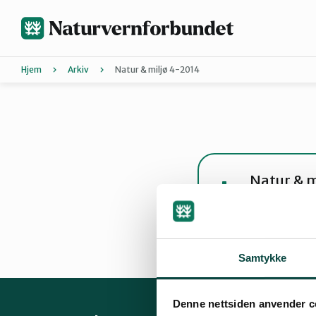
Hopp
til
hovedinnhold
Hjem
Arkiv
Natur & miljø 4-2014
Agder
Bli medle
Hordaland
Forurensn
Energi
Kli
Natur & m
pdf · 5 MB
Nordland
Bli med på
Bli med på
Trøndelag
Samtykke
Denne nettsiden anvender c
Landsmøt
Vestfold