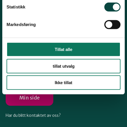
Telemark
Personvern
Statistikk
Arkiv
Engasjer deg
Troms
Markedsføring
Vestfold
Tillat alle
Østfold
Følg oss
tillat utvalg
Rogaland
Ikke tillat
Min side
Har du blitt kontaktet av oss?