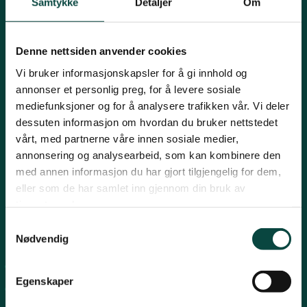
Samtykke
Detaljer
Om
Innlandet
Mariboes gate 8, 0183 Oslo
E-post:
naturvern@naturvernforbundet.no
Denne nettsiden anvender cookies
Møre og Romsdal
Telefon: (+47) 23 10 96 10
Vi bruker informasjonskapsler for å gi innhold og
annonser et personlig preg, for å levere sosiale
Org.nr: 938 418 837
mediefunksjoner og for å analysere trafikken vår. Vi deler
Giverkonto: 7874 0555986
Nordland
Vipps: 13042
dessuten informasjon om hvordan du bruker nettstedet
vårt, med partnerne våre innen sosiale medier,
annonsering og analysearbeid, som kan kombinere den
Oslo og Akershus
med annen informasjon du har gjort tilgjengelig for dem,
eller som de har samlet inn gjennom din bruk av
tjenestene deres.
Sogn og Fjordane
Samtykkevalg
Snarveier
Nødvendig
Støtt oss
Trøndelag
For tillitsvalgte
Egenskaper
For presse