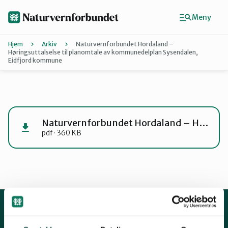
Hopp
til
Meny
hovedinnhold
Hjem
Arkiv
Naturvernforbundet Hordaland –
Høringsuttalselse til planomtale av kommunedelplan Sysendalen,
Eidfjord kommune
Agder
Finn ditt lokallag
Naturvernforbundet Hordaland – Høringsuttalselse til planomtale av kommunedelplan Sysendalen, Eidfjord kommune
Buskerud
pdf · 360 KB
Finnmark
Hordaland
Kontakt oss