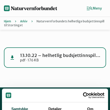
Hopp
til
Meny
hovedinnhold
Hjem
Arkiv
Naturvernforbundets helhetlige budsjettinnspill
til Stortinget
Agder
Finn ditt lokallag
13.10.22 – helhetlig budsjettinnspill til Stortinget
pdf · 176 KB
Buskerud
Finnmark
Hordaland
Kontakt oss
Samtykke
Detaljer
Om