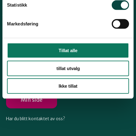
Telemark
Statistikk
Arkiv
Engasjer deg
Troms
Markedsføring
Vestfold
Tillat alle
Følg oss
Østfold
tillat utvalg
Ikke tillat
Rogaland
Min side
Har du blitt kontaktet av oss?