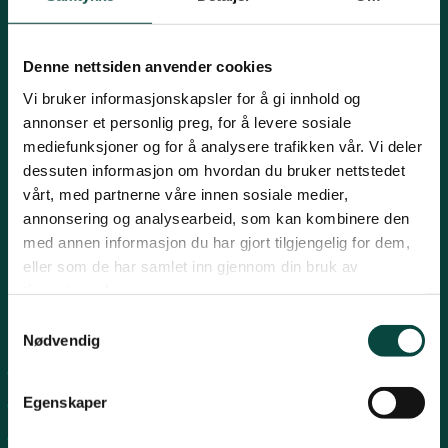
Mariboes gate 8, 0183 Oslo
Innlandet
E-post:
naturvern@naturvernforbundet.no
Denne nettsiden anvender cookies
Telefon: (+47) 23 10 96 10
Møre og Romsdal
Vi bruker informasjonskapsler for å gi innhold og
Org.nr: 938 418 837
annonser et personlig preg, for å levere sosiale
Giverkonto: 7874 0555986
mediefunksjoner og for å analysere trafikken vår. Vi deler
Vipps: 13042
Nordland
dessuten informasjon om hvordan du bruker nettstedet
vårt, med partnerne våre innen sosiale medier,
annonsering og analysearbeid, som kan kombinere den
Oslo og Akershus
med annen informasjon du har gjort tilgjengelig for dem,
eller som de har samlet inn gjennom din bruk av
tjenestene deres.
Sogn og Fjordane
Samtykkevalg
Snarveier
Nødvendig
Støtt oss
For tillitsvalgte
Trøndelag
Egenskaper
For presse
Personvern