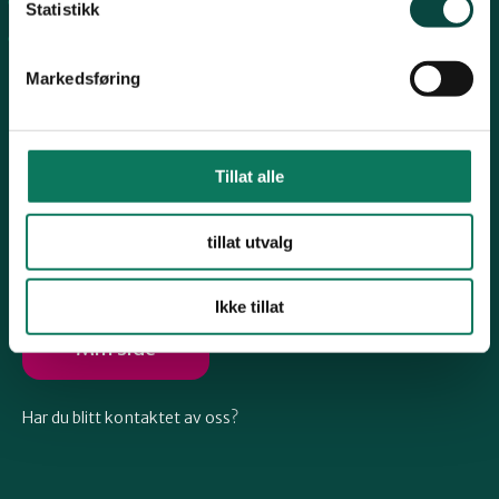
Arkiv
Telemark
Statistikk
Engasjer deg
Markedsføring
Troms
Vestfold
Tillat alle
Følg oss
tillat utvalg
Østfold
Ikke tillat
Rogaland
Min side
Har du blitt kontaktet av oss?