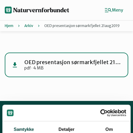
Hopp
til
Meny
hovedinnhold
Hjem
Arkiv
OED presentasjon sørmarkfjellet 21aug2019
Agder
Finn ditt lokallag
OED presentasjon sørmarkfjellet 21aug2019
pdf · 4 MB
Buskerud
Finnmark
Hordaland
Kontakt oss
Samtykke
Detaljer
Om
Mariboes gate 8, 0183 Oslo