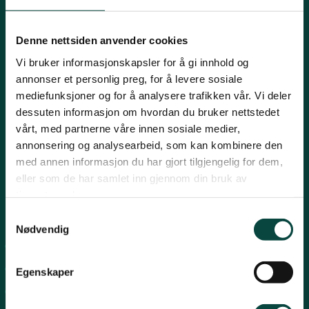
Innlandet
E-post:
naturvern@naturvernforbundet.no
Denne nettsiden anvender cookies
Telefon: (+47) 23 10 96 10
Vi bruker informasjonskapsler for å gi innhold og
Møre og Romsdal
Org.nr: 938 418 837
annonser et personlig preg, for å levere sosiale
Giverkonto: 7874 0555986
mediefunksjoner og for å analysere trafikken vår. Vi deler
Vipps: 13042
dessuten informasjon om hvordan du bruker nettstedet
Nordland
vårt, med partnerne våre innen sosiale medier,
annonsering og analysearbeid, som kan kombinere den
med annen informasjon du har gjort tilgjengelig for dem,
Oslo og Akershus
eller som de har samlet inn gjennom din bruk av
tjenestene deres.
Sogn og Fjordane
Snarveier
Samtykkevalg
Nødvendig
For tillitsvalgte
Støtt oss
Trøndelag
For presse
Egenskaper
Personvern