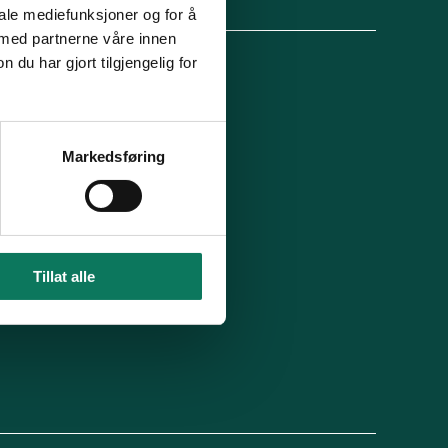
lg oss
iale mediefunksjoner og for å
 med partnerne våre innen
u har gjort tilgjengelig for
 organisasjon
For presse
Ledige stillinger
n in English
Min side
Markedsføring
 du blitt kontaktet av oss?
Tillat alle