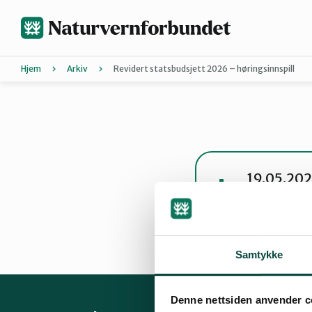
Hopp
til
hovedinnhold
Hjem
Arkiv
Revidert statsbudsjett 2026 – høringsinnspill
Agder
Bli medle
Hordaland
Forurensn
Energi
Kli
19.05.202
pdf · 107 KB
Nordland
Bli med på
Bli med på
Trøndelag
Samtykke
Denne nettsiden anvender c
Landsmøt
Vestfold