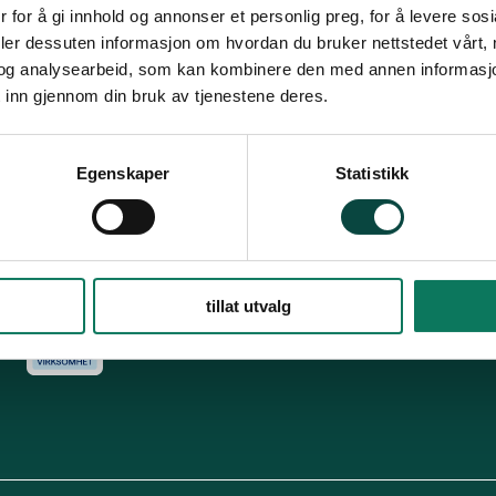
Snarveier
Fø
 for å gi innhold og annonser et personlig preg, for å levere sos
deler dessuten informasjon om hvordan du bruker nettstedet vårt,
For tillitsvalgte
og analysearbeid, som kan kombinere den med annen informasjon d
s
Dette er Naturvernforbundet
Vår historie
En inkluderende
 inn gjennom din bruk av tjenestene deres.
dokumenter
Delta på digitale møter
Natur & miljø
Informatio
For presse
Personvern
Egenskaper
Statistikk
Arkiv
Har
Engasjer deg
tillat utvalg