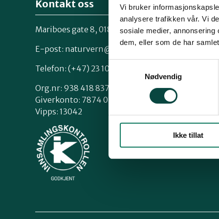
Kontakt oss
Vi bruker informasjonskapsler
analysere trafikken vår. Vi 
Mariboes gate 8, 0183 Oslo
sosiale medier, annonsering 
Kontakt os
dem, eller som de har samlet
Styrende 
E-post:
naturvern@naturvernforbundet.no
Samtykkevalg
Telefon: (+47) 23 10 96 10
Nødvendig
Org.nr: 938 418 837
Giverkonto: 7874 0555986
Vipps: 13042
Ikke tillat