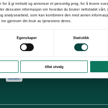
Snarveier
Fø
 for å gi innhold og annonser et personlig preg, for å levere sos
deler dessuten informasjon om hvordan du bruker nettstedet vårt,
For tillitsvalgte
og analysearbeid, som kan kombinere den med annen informasjon d
s
Dette er Naturvernforbundet
Vår historie
En inkluderende
 inn gjennom din bruk av tjenestene deres.
dokumenter
Delta på digitale møter
Natur & miljø
Informatio
For presse
Personvern
Egenskaper
Statistikk
Arkiv
Har
Engasjer deg
tillat utvalg