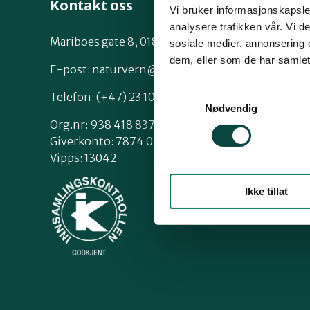
Kontakt oss
Vi bruker informasjonskapsler
analysere trafikken vår. Vi 
Mariboes gate 8, 0183 Oslo
sosiale medier, annonsering 
Kontakt os
dem, eller som de har samlet
Styrende 
E-post:
naturvern@naturvernforbundet.no
Samtykkevalg
Telefon: (+47) 23 10 96 10
Nødvendig
Org.nr: 938 418 837
Giverkonto: 7874 0555986
Vipps: 13042
Ikke tillat