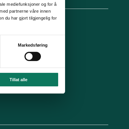
lg oss
iale mediefunksjoner og for å
 med partnerne våre innen
u har gjort tilgjengelig for
 organisasjon
For presse
Ledige stillinger
n in English
Min side
Markedsføring
 du blitt kontaktet av oss?
Tillat alle