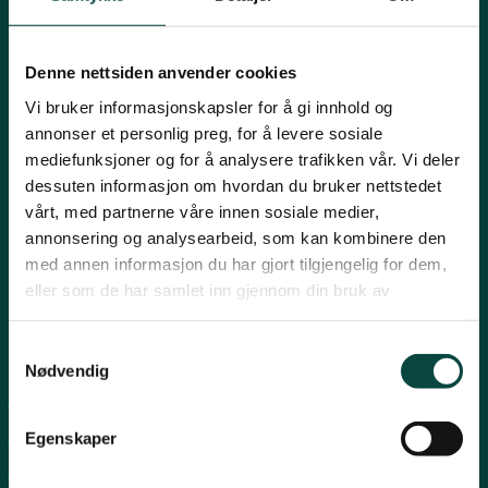
Mariboes gate 8, 0183 Oslo
Innlandet
E-post:
naturvern@naturvernforbundet.no
Denne nettsiden anvender cookies
Telefon: (+47) 23 10 96 10
Møre og Romsdal
Vi bruker informasjonskapsler for å gi innhold og
Org.nr: 938 418 837
annonser et personlig preg, for å levere sosiale
Giverkonto: 7874 0555986
mediefunksjoner og for å analysere trafikken vår. Vi deler
Vipps: 13042
Nordland
dessuten informasjon om hvordan du bruker nettstedet
vårt, med partnerne våre innen sosiale medier,
annonsering og analysearbeid, som kan kombinere den
Oslo og Akershus
med annen informasjon du har gjort tilgjengelig for dem,
eller som de har samlet inn gjennom din bruk av
tjenestene deres.
Sogn og Fjordane
Samtykkevalg
Snarveier
Nødvendig
Støtt oss
For tillitsvalgte
Trøndelag
Egenskaper
For presse
Personvern