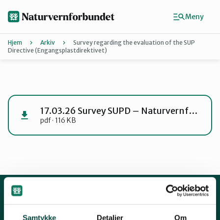
Hopp
til
Meny
hovedinnhold
Hjem
Arkiv
Survey regarding the evaluation of the SUP
Directive (Engangsplastdirektivet)
Agder
Finn ditt lokallag
17.03.26 Survey SUPD – Naturvernforbundet
pdf · 116 KB
Buskerud
Finnmark
Hordaland
Kontakt oss
Samtykke
Detaljer
Om