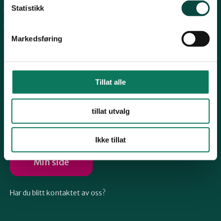
Telemark
Statistikk
Arkiv
Engasjer deg
Troms
Markedsføring
Vestfold
Tillat alle
Følg oss
Østfold
tillat utvalg
Ikke tillat
Rogaland
Min side
Har du blitt kontaktet av oss?