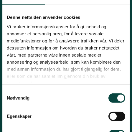
Innlandet
E-post:
naturvern@naturvernforbundet.no
Denne nettsiden anvender cookies
Telefon: (+47) 23 10 96 10
Vi bruker informasjonskapsler for å gi innhold og
Møre og Romsdal
Org.nr: 938 418 837
annonser et personlig preg, for å levere sosiale
Giverkonto: 7874 0555986
mediefunksjoner og for å analysere trafikken vår. Vi deler
Vipps: 13042
dessuten informasjon om hvordan du bruker nettstedet
Nordland
vårt, med partnerne våre innen sosiale medier,
annonsering og analysearbeid, som kan kombinere den
med annen informasjon du har gjort tilgjengelig for dem,
Oslo og Akershus
eller som de har samlet inn gjennom din bruk av
tjenestene deres.
Sogn og Fjordane
Snarveier
Samtykkevalg
Nødvendig
For tillitsvalgte
Støtt oss
Trøndelag
For presse
Egenskaper
Personvern