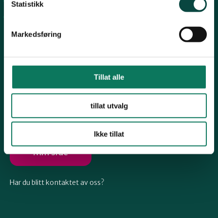
Arkiv
Telemark
Statistikk
Engasjer deg
Markedsføring
Troms
Vestfold
Tillat alle
Følg oss
tillat utvalg
Østfold
Ikke tillat
Rogaland
Min side
Har du blitt kontaktet av oss?