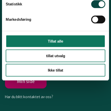
Telemark
Statistikk
Arkiv
Engasjer deg
Troms
Markedsføring
Vestfold
Tillat alle
Følg oss
Østfold
tillat utvalg
Ikke tillat
Rogaland
Min side
Har du blitt kontaktet av oss?