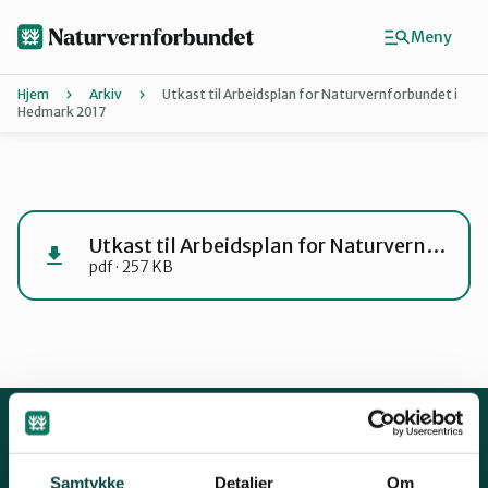
Hopp
til
Meny
hovedinnhold
Hjem
Arkiv
Utkast til Arbeidsplan for Naturvernforbundet i
Hedmark 2017
Agder
Finn ditt lokallag
Utkast til Arbeidsplan for Naturvernforbundet i Hedmark 2017
pdf · 257 KB
Buskerud
Finnmark
Hordaland
Kontakt oss
Samtykke
Detaljer
Om