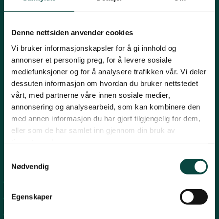
Mariboes gate 8, 0183 Oslo
Innlandet
E-post:
naturvern@naturvernforbundet.no
Denne nettsiden anvender cookies
Telefon: (+47) 23 10 96 10
Møre og Romsdal
Vi bruker informasjonskapsler for å gi innhold og
Org.nr: 938 418 837
annonser et personlig preg, for å levere sosiale
Giverkonto: 7874 0555986
mediefunksjoner og for å analysere trafikken vår. Vi deler
Vipps: 13042
Nordland
dessuten informasjon om hvordan du bruker nettstedet
vårt, med partnerne våre innen sosiale medier,
annonsering og analysearbeid, som kan kombinere den
Oslo og Akershus
med annen informasjon du har gjort tilgjengelig for dem,
eller som de har samlet inn gjennom din bruk av
tjenestene deres.
Sogn og Fjordane
Samtykkevalg
Snarveier
Nødvendig
Støtt oss
For tillitsvalgte
Trøndelag
Egenskaper
For presse
Personvern