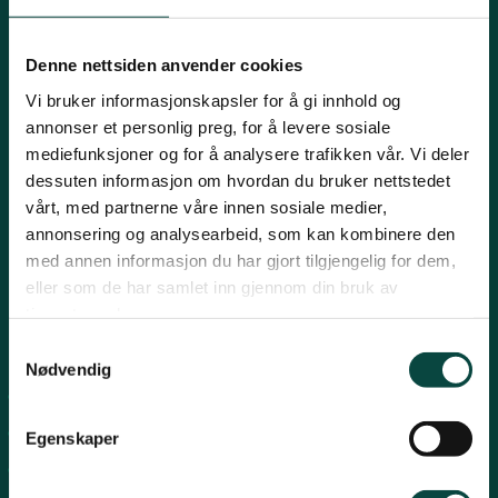
Innlandet
E-post:
naturvern@naturvernforbundet.no
Denne nettsiden anvender cookies
Telefon: (+47) 23 10 96 10
Vi bruker informasjonskapsler for å gi innhold og
Møre og Romsdal
Org.nr: 938 418 837
annonser et personlig preg, for å levere sosiale
Giverkonto: 7874 0555986
mediefunksjoner og for å analysere trafikken vår. Vi deler
Vipps: 13042
dessuten informasjon om hvordan du bruker nettstedet
Nordland
vårt, med partnerne våre innen sosiale medier,
annonsering og analysearbeid, som kan kombinere den
med annen informasjon du har gjort tilgjengelig for dem,
Oslo og Akershus
eller som de har samlet inn gjennom din bruk av
tjenestene deres.
Sogn og Fjordane
Snarveier
Samtykkevalg
Nødvendig
For tillitsvalgte
Støtt oss
Trøndelag
For presse
Egenskaper
Personvern