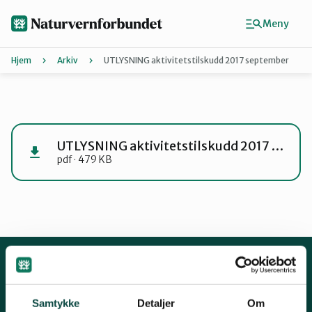
Hopp
til
Meny
hovedinnhold
Hjem
Arkiv
UTLYSNING aktivitetstilskudd 2017 september
Agder
Finn ditt lokallag
UTLYSNING aktivitetstilskudd 2017 september
pdf · 479 KB
Buskerud
Finnmark
Hordaland
Kontakt oss
Samtykke
Detaljer
Om
Mariboes gate 8, 0183 Oslo