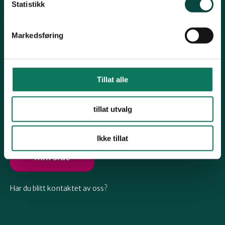
Arkiv
Telemark
Statistikk
Engasjer deg
Markedsføring
Troms
Vestfold
Tillat alle
Følg oss
tillat utvalg
Østfold
Ikke tillat
Rogaland
Min side
Har du blitt kontaktet av oss?