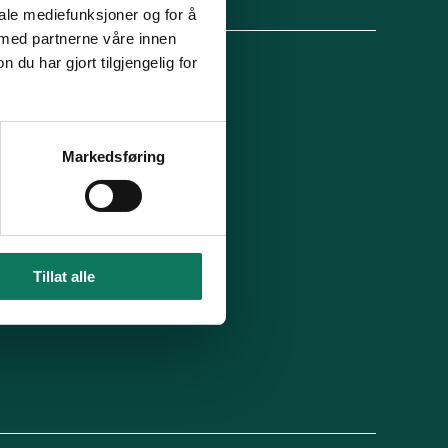
lg oss
iale mediefunksjoner og for å
 med partnerne våre innen
u har gjort tilgjengelig for
 organisasjon
For presse
Ledige stillinger
n in English
Min side
Markedsføring
 du blitt kontaktet av oss?
Tillat alle