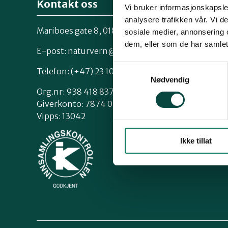
Kontakt oss
Vi bruker informasjonskapsler
analysere trafikken vår. Vi 
Mariboes gate 8, 0183 Oslo
sosiale medier, annonsering 
Kontakt os
dem, eller som de har samlet
Styrende 
E-post:
naturvern@naturvernforbundet.no
Samtykkevalg
Telefon: (+47) 23 10 96 10
Nødvendig
Org.nr: 938 418 837
Giverkonto: 7874 0555986
Vipps: 13042
Ikke tillat