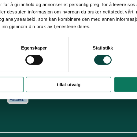
Snarveier
Fø
 for å gi innhold og annonser et personlig preg, for å levere sos
deler dessuten informasjon om hvordan du bruker nettstedet vårt,
For tillitsvalgte
og analysearbeid, som kan kombinere den med annen informasjon d
s
Dette er Naturvernforbundet
Vår historie
En inkluderende
 inn gjennom din bruk av tjenestene deres.
dokumenter
Delta på digitale møter
Natur & miljø
Informatio
For presse
Personvern
Egenskaper
Statistikk
Arkiv
Har
Engasjer deg
tillat utvalg