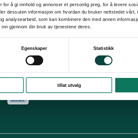
Snarveier
Fø
 for å gi innhold og annonser et personlig preg, for å levere sos
deler dessuten informasjon om hvordan du bruker nettstedet vårt,
For tillitsvalgte
og analysearbeid, som kan kombinere den med annen informasjon d
s
Dette er Naturvernforbundet
Vår historie
En inkluderende
 inn gjennom din bruk av tjenestene deres.
dokumenter
Delta på digitale møter
Natur & miljø
Informatio
For presse
Personvern
Egenskaper
Statistikk
Arkiv
Har
Engasjer deg
tillat utvalg