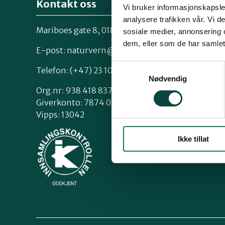
Kontakt oss
Vi bruker informasjonskapsler
analysere trafikken vår. Vi 
Mariboes gate 8, 0183 Oslo
sosiale medier, annonsering 
Kontakt os
dem, eller som de har samlet
Styrende 
E-post:
naturvern@naturvernforbundet.no
Samtykkevalg
Telefon: (+47) 23 10 96 10
Nødvendig
Org.nr: 938 418 837
Giverkonto: 7874 0555986
Vipps: 13042
Ikke tillat