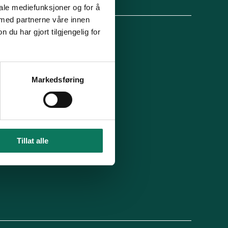
lg oss
iale mediefunksjoner og for å
 med partnerne våre innen
u har gjort tilgjengelig for
 organisasjon
For presse
Ledige stillinger
n in English
Min side
Markedsføring
 du blitt kontaktet av oss?
Tillat alle