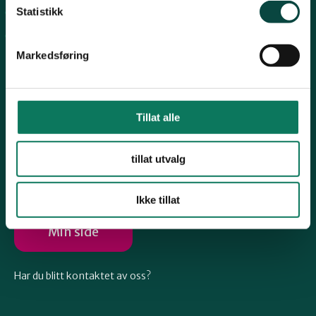
Telemark
Statistikk
Arkiv
Engasjer deg
Troms
Markedsføring
Vestfold
Tillat alle
Følg oss
Østfold
tillat utvalg
Ikke tillat
Rogaland
Min side
Har du blitt kontaktet av oss?