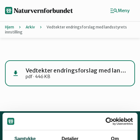
Hopp
til
Meny
hovedinnhold
Hjem
Arkiv
Vedtekter endringsforslag med landsstyrets
innstilling
Agder
Finn ditt lokallag
Vedtekter endringsforslag med landsstyrets innstilling
pdf · 446 KB
Buskerud
Finnmark
Hordaland
Kontakt oss
Samtykke
Detaljer
Om