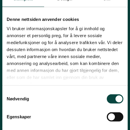
Mariboes gate 8, 0183 Oslo
Innlandet
E-post:
naturvern@naturvernforbundet.no
Denne nettsiden anvender cookies
Telefon: (+47) 23 10 96 10
Møre og Romsdal
Vi bruker informasjonskapsler for å gi innhold og
Org.nr: 938 418 837
annonser et personlig preg, for å levere sosiale
Giverkonto: 7874 0555986
mediefunksjoner og for å analysere trafikken vår. Vi deler
Vipps: 13042
Nordland
dessuten informasjon om hvordan du bruker nettstedet
vårt, med partnerne våre innen sosiale medier,
annonsering og analysearbeid, som kan kombinere den
Oslo og Akershus
med annen informasjon du har gjort tilgjengelig for dem,
eller som de har samlet inn gjennom din bruk av
tjenestene deres.
Sogn og Fjordane
Samtykkevalg
Snarveier
Nødvendig
Støtt oss
For tillitsvalgte
Trøndelag
Egenskaper
For presse
Personvern