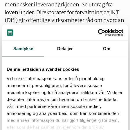
Telemark
mennesker i leverandørkjeden. Se utdrag fra
loven under. Direktoratet for forvaltning og IKT
(Difi) gir offentlige virksomheter råd om hvordan
Troms
du kan få til klima- og miljøvennlige anskaffelser
i praksis. Rådene kan være nyttige for alle, også
Vestfold
private virksomheter. Her finner du veiledning,
Samtykke
Detaljer
Om
eksempler og nyheter:
www.anskaffelser.no/klima-og-miljo
Østfold
Denne nettsiden anvender cookies
Initiativ for etisk handel (IEH) gir råd til
Vi bruker informasjonskapsler for å gi innhold og
virksomheter, både offentlige og private, om
Rogaland
annonser et personlig preg, for å levere sosiale
hvordan ta hensyn til mennesker og miljø i
mediefunksjoner og for å analysere trafikken vår. Vi deler
leverandørkjeden. For større anskaffelser og
dessuten informasjon om hvordan du bruker nettstedet
bygging av barnehager eller lekeområde kan det
vårt, med partnerne våre innen sosiale medier,
være lurt å tenke innovativt for å få en mest mulig
annonsering og analysearbeid, som kan kombinere den
med annen informasjon du har gjort tilgjengelig for dem,
plast- og giftfri barnehage:
eller som de har samlet inn gjennom din bruk av
innovativeanskaffelser.no På nettsidene til