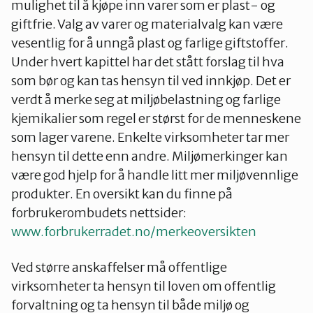
mulighet til å kjøpe inn varer som er plast- og
Innlandet
giftfrie. Valg av varer og materialvalg kan være
vesentlig for å unngå plast og farlige giftstoffer.
Under hvert kapittel har det stått forslag til hva
Møre og Romsdal
som bør og kan tas hensyn til ved innkjøp. Det er
verdt å merke seg at miljøbelastning og farlige
Nordland
kjemikalier som regel er størst for de menneskene
som lager varene. Enkelte virksomheter tar mer
hensyn til dette enn andre. Miljømerkinger kan
Oslo og Akershus
være god hjelp for å handle litt mer miljøvennlige
produkter. En oversikt kan du finne på
forbrukerombudets nettsider:
Sogn og Fjordane
www.forbrukerradet.no/merkeoversikten
Støtt oss
Trøndelag
Ved større anskaffelser må offentlige
virksomheter ta hensyn til loven om offentlig
forvaltning og ta hensyn til både miljø og