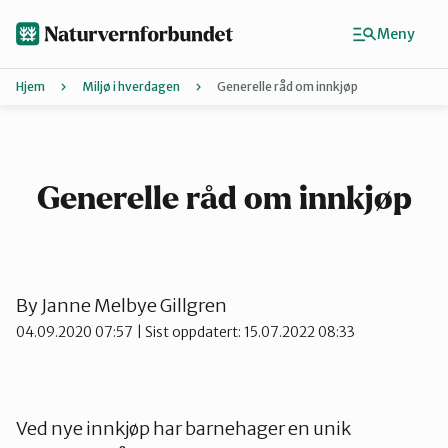
Hopp
til
Meny
hovedinnhold
Hjem
Miljø i hverdagen
Generelle råd om innkjøp
Agder
Finn ditt lokallag
Generelle råd om innkjøp
Buskerud
By
Janne Melbye Gillgren
Finnmark
04.09.2020 07:57
| Sist oppdatert: 15.07.2022 08:33
Hordaland
Ved nye innkjøp har barnehager en unik