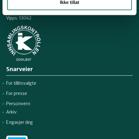
Ikke tillat
Org.nr: 938 418 837
Giverkonto: 7874 0555986
Vipps: 13042
Snarveier
For tillitsvalgte
For presse
Personvern
Arkiv
Engasjer deg